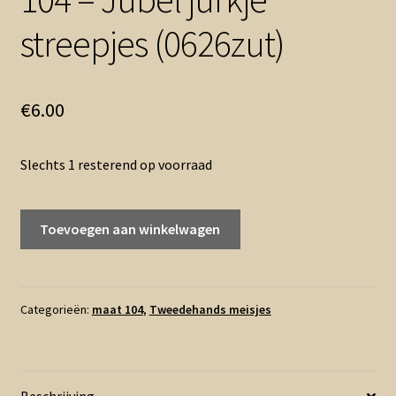
streepjes (0626zut)
€
6.00
Slechts 1 resterend op voorraad
104
Toevoegen aan winkelwagen
-
Jubel
jurkje
streepjes
Categorieën:
maat 104
,
Tweedehands meisjes
(0626zut)
aantal
Beschrijving