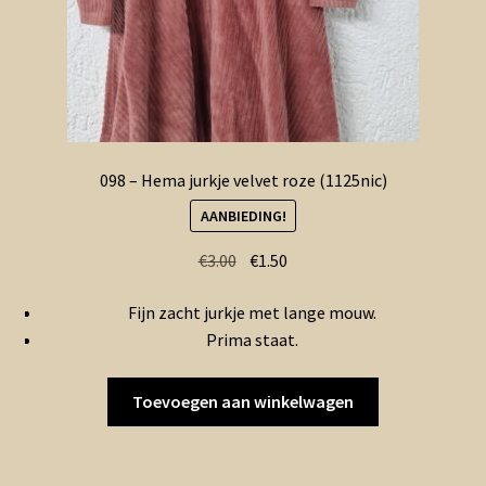
098 – Hema jurkje velvet roze (1125nic)
AANBIEDING!
Oorspronkelijke
Huidige
€
3.00
€
1.50
prijs
prijs
Fijn zacht jurkje met lange mouw.
was:
is:
Prima staat.
€3.00.
€1.50.
Toevoegen aan winkelwagen