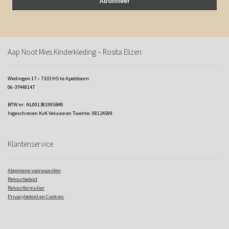
Aap Noot Mies Kinderkleding – Rosita Elizen
Wielingen 17 – 7333 HS te Apeldoorn
06-37448147
BTW nr: NL001381995B40
Ingeschreven KvK Veluwe en Twente: 08124599
Klantenservice
Algemene voorwaarden
Retourbeleid
Retourformulier
Privacybeleid en Cookies