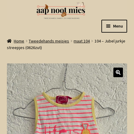
Ga
Ga
Menu
door
naar
naar
de
Welkom
Home
Tweedehands meisjes
maat 104
104 – Jubel jurkje
navigatie
inhoud
streepjes (0626zut)
Gastenboek
Winkel
Mijn account
Winkelmand
Linkjes
Subme