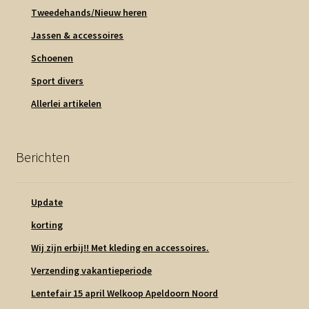
Tweedehands/Nieuw heren
Jassen & accessoires
Schoenen
Sport divers
Allerlei artikelen
Berichten
Update
korting
Wij zijn erbij!! Met kleding en accessoires.
Verzending vakantieperiode
Lentefair 15 april Welkoop Apeldoorn Noord