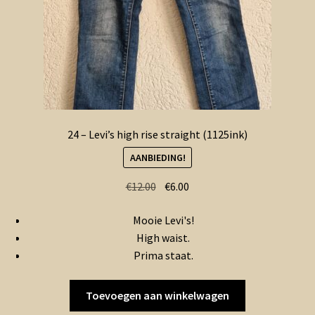
24 – Levi’s high rise straight (1125ink)
AANBIEDING!
Oorspronkelijke
Huidige
€
12.00
€
6.00
prijs
prijs
Mooie Levi's!
was:
is:
High waist.
€12.00.
€6.00.
Prima staat.
Toevoegen aan winkelwagen