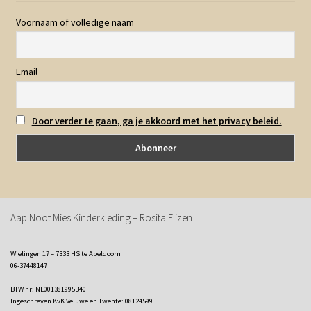
Voornaam of volledige naam
Email
Door verder te gaan, ga je akkoord met het privacy beleid.
Aap Noot Mies Kinderkleding – Rosita Elizen
Wielingen 17 – 7333 HS te Apeldoorn
06-37448147
BTW nr: NL001381995B40
Ingeschreven KvK Veluwe en Twente: 08124599