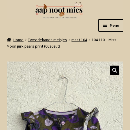
Ga
Ga
Menu
door
naar
naar
de
Welkom
Home
Tweedehands meisjes
maat 104
104 110 – Miss
navigatie
inhoud
Moon jurk paars print (0626zut)
Gastenboek
Winkel
Mijn account
Winkelmand
Linkjes
Subme