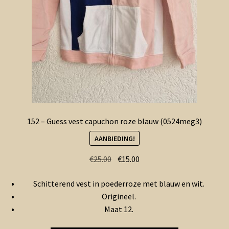
152 – Guess vest capuchon roze blauw (0524meg3)
AANBIEDING!
Oorspronkelijke
Huidige
€
25.00
€
15.00
prijs
prijs
Schitterend vest in poederroze met blauw en wit.
was:
is:
Origineel.
€25.00.
€15.00.
Maat 12.