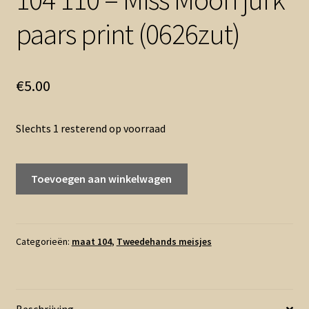
paars print (0626zut)
€
5.00
Slechts 1 resterend op voorraad
104
Toevoegen aan winkelwagen
110
-
Miss
Moon
Categorieën:
maat 104
,
Tweedehands meisjes
jurk
paars
print
Beschrijving