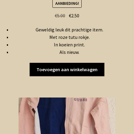
AANBIEDING!
Oorspronkelijke
Huidige
€
5.00
€
2.50
prijs
prijs
Geweldig leuk dit prachtige item.
was:
is:
Met roze tutu rokje.
€5.00.
€2.50.
In koeien print.
Als nieuw.
Toevoegen aan winkelwagen