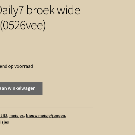
Daily7 broek wide
(0526vee)
rend op voorraad
aan winkelwagen
t 98
,
meisjes
,
Nieuw meisje/jongen
,
isjes