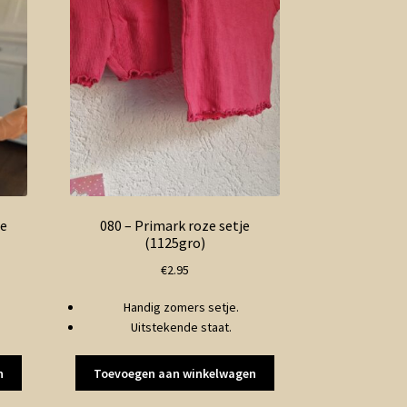
ge
080 – Primark roze setje
(1125gro)
€
2.95
Handig zomers setje.
Uitstekende staat.
n
Toevoegen aan winkelwagen