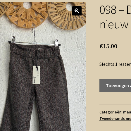
098 – 
nieuw 
€
15.00
Slechts 1 reste
098
Toevoegen 
-
Daily7
broek
wide
Categorieën:
maa
Tweedehands me
nieuw
(0526vee)