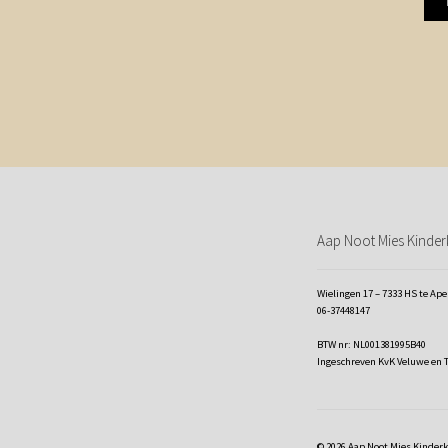
Aap Noot Mies Kinderk
Wielingen 17 – 7333 HS te Ap
06-37448147
BTW nr: NL001381995B40
Ingeschreven KvK Veluwe en 
© 2026 Aap Noot Mies Kinder