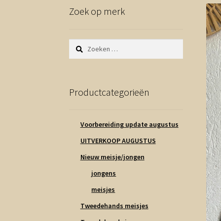
Zoek op merk
Zoeken
naar:
Productcategorieën
Voorbereiding update augustus
UITVERKOOP AUGUSTUS
Nieuw meisje/jongen
jongens
meisjes
Tweedehands meisjes