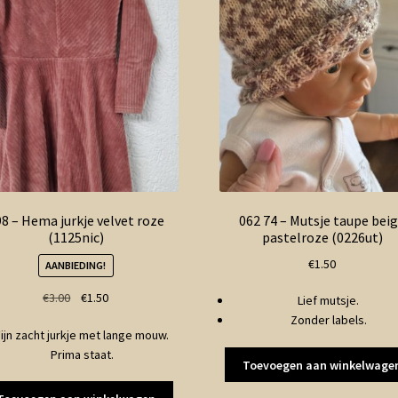
8 – Hema jurkje velvet roze
062 74 – Mutsje taupe bei
(1125nic)
pastelroze (0226ut)
€
1.50
AANBIEDING!
Oorspronkelijke
Huidige
€
3.00
€
1.50
Lief mutsje.
prijs
prijs
Zonder labels.
Fijn zacht jurkje met lange mouw.
was:
is:
Prima staat.
€3.00.
€1.50.
Toevoegen aan winkelwage