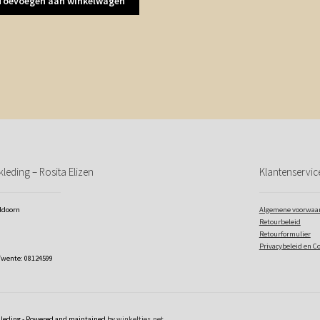
Toevoegen aan winkelwagen
leding – Rosita Elizen
Klantenservic
eldoorn
Algemene voorwaa
Retourbeleid
Retourformulier
Privacybeleid en C
Twente: 08124599
kleding - Powered and maintained by
winkeltjes.net