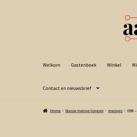
Ga
Ga
door
naar
Welkom
Gastenboek
Winkel
Mi
naar
de
navigatie
inhoud
Contact en nieuwsbrief
Home
Nieuw meisje/jongen
meisjes
098 –