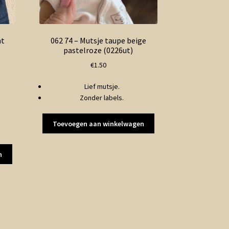
ht
062 74 – Mutsje taupe beige
pastelroze (0226ut)
€
1.50
ke
Lief mutsje.
Zonder labels.
Toevoegen aan winkelwagen
n