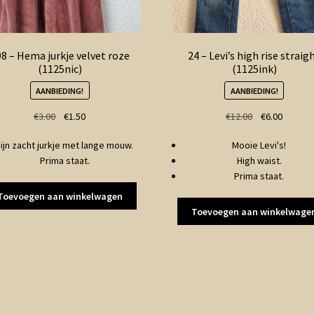
8 – Hema jurkje velvet roze
24 – Levi’s high rise straig
(1125nic)
(1125ink)
AANBIEDING!
AANBIEDING!
Oorspronkelijke
Huidige
Oorspronkelij
Huidige
€
3.00
€
1.50
€
12.00
€
6.00
prijs
prijs
prijs
prijs
Fijn zacht jurkje met lange mouw.
Mooie Levi's!
was:
is:
was:
is:
Prima staat.
High waist.
€3.00.
€1.50.
€12.00.
€6.00.
Prima staat.
Toevoegen aan winkelwagen
Toevoegen aan winkelwage