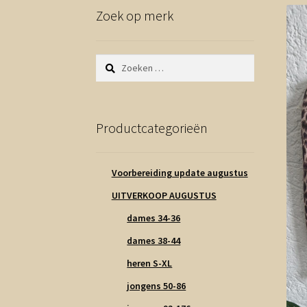
Zoek op merk
Zoeken
naar:
Productcategorieën
Voorbereiding update augustus
UITVERKOOP AUGUSTUS
dames 34-36
dames 38-44
heren S-XL
jongens 50-86