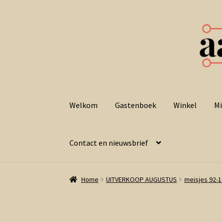
Ga
Ga
door
naar
Welkom
Gastenboek
Winkel
Mi
naar
de
navigatie
inhoud
Contact en nieuwsbrief
Home
UITVERKOOP AUGUSTUS
meisjes 92-