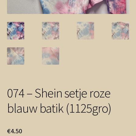
Contact en nieuwsbrief
uitvou
074 – Shein setje roze
blauw batik (1125gro)
€
4.50