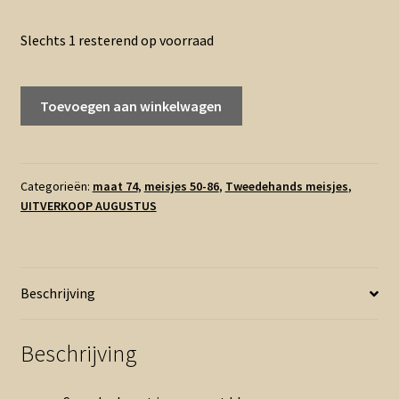
Slechts 1 resterend op voorraad
074
Toevoegen aan winkelwagen
-
Shein
setje
roze
Categorieën:
maat 74
,
meisjes 50-86
,
Tweedehands meisjes
,
UITVERKOOP AUGUSTUS
blauw
batik
(1125gro)
aantal
Beschrijving
Beschrijving