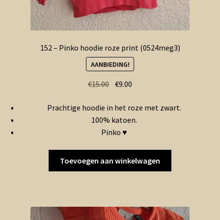
152 – Pinko hoodie roze print (0524meg3)
AANBIEDING!
Oorspronkelijke
Huidige
€
15.00
€
9.00
prijs
prijs
Prachtige hoodie in het roze met zwart.
was:
is:
100% katoen.
€15.00.
€9.00.
Pinko ♥
Toevoegen aan winkelwagen