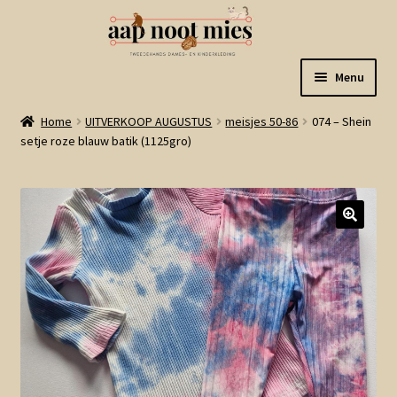
Ga
Ga
Menu
door
naar
naar
de
Welkom
Home
UITVERKOOP AUGUSTUS
meisjes 50-86
074 – Shein
navigatie
inhoud
setje roze blauw batik (1125gro)
Gastenboek
Winkel
Mijn account
Winkelmand
Linkjes
Subme