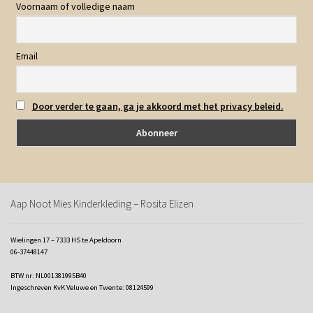
Voornaam of volledige naam
Email
Door verder te gaan, ga je akkoord met het privacy beleid.
Aap Noot Mies Kinderkleding – Rosita Elizen
Wielingen 17 – 7333 HS te Apeldoorn
06-37448147
BTW nr: NL001381995B40
Ingeschreven KvK Veluwe en Twente: 08124599