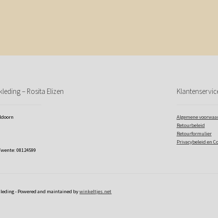
leding – Rosita Elizen
Klantenservic
eldoorn
Algemene voorwaa
Retourbeleid
Retourformulier
Privacybeleid en C
Twente: 08124599
kleding - Powered and maintained by
winkeltjes.net