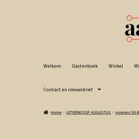
Ga
Ga
door
naar
Welkom
Gastenboek
Winkel
Mi
naar
de
navigatie
inhoud
Contact en nieuwsbrief
Home
UITVERKOOP AUGUSTUS
jongens 50-