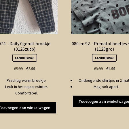
074 – Daily7 geruit broekje
080 en 92 – Prenatal boefjes 
(0126zutb)
(1125gro)
AANBIEDING!
AANBIEDING!
Oorspronkelijke
Huidige
Oorspronkelij
Huidige
€
5.99
€
2.99
€
3.99
€
1.99
prijs
prijs
prijs
prijs
Prachtig warm broekje.
Ondeugende shirtjes in 2 mat
was:
is:
was:
is:
Leuk in het najaar/winter.
Mag ook apart.
€5.99.
€2.99.
€3.99.
€1.99.
Comfortabel.
Toevoegen aan winkelwage
Toevoegen aan winkelwagen