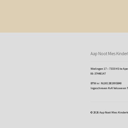
Aap Noot Mies Kinderk
Wielingen 17 – 7333 HS te Ap
06-37448147
BTW nr: NL001381995B40
Ingeschreven KvK Veluwe en 
© 2026 Aap Noot Mies Kinder