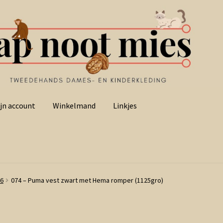
jn account
Winkelmand
Linkjes
86
074 – Puma vest zwart met Hema romper (1125gro)