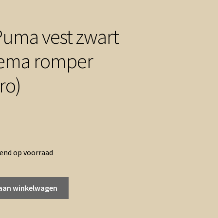
Puma vest zwart
ema romper
ro)
ronkelijke
Huidige
prijs
rend op voorraad
is:
.
€2.97.
aan winkelwagen