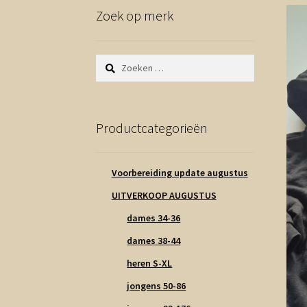
Zoek op merk
Zoeken
naar:
Productcategorieën
Voorbereiding update augustus
UITVERKOOP AUGUSTUS
dames 34-36
dames 38-44
heren S-XL
jongens 50-86