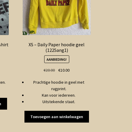
shirt
XS – Daily Paper hoodie geel
(1225ang1)
AANBIEDING!
ke
Oorspronkelijke
Huidige
€
20.00
€
10.00
prijs
prijs
en.
Prachtige hoodie in geel met
was:
is:
rugprint.
€20.00.
€10.00.
Kan voor iedereen.
Uitstekende staat.
n
Toevoegen aan winkelwagen