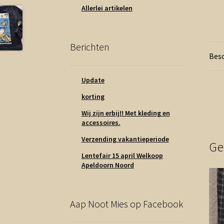
Allerlei artikelen
Berichten
Besc
Update
korting
Wij zijn erbij!! Met kleding en
accessoires.
Verzending vakantieperiode
Ge
Lentefair 15 april Welkoop
Apeldoorn Noord
Aap Noot Mies op Facebook