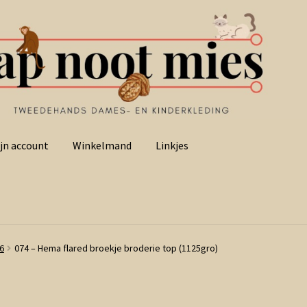
jn account
Winkelmand
Linkjes
6
074 – Hema flared broekje broderie top (1125gro)