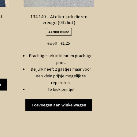
ht
134 140 – Atelier jurk dieren
vreugd (0326ut)
AANBIEDING!
ke
Oorspronkelijke
Huidige
€
2.50
€
1.25
prijs
prijs
Prachtige jurk in kleur en prachtige
was:
is:
print.
€2.50.
€1.25.
De jurk heeft 2 gaatjes maar voor
een klein prijsje mogelijk te
repareren.
n
Te leuk printje!
Toevoegen aan winkelwagen