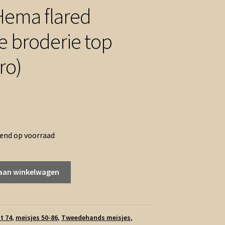
Hema flared
e broderie top
ro)
rend op voorraad
aan winkelwagen
t 74
,
meisjes 50-86
,
Tweedehands meisjes
,