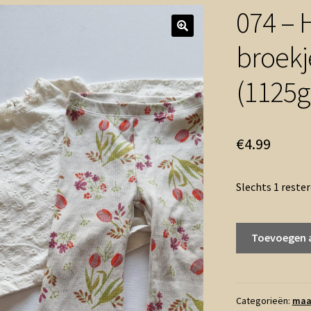
074 – 
broekj
(1125g
€
4.99
Slechts 1 reste
074
Toevoegen 
-
Hema
flared
broekje
Categorieën:
maa