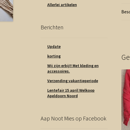
Allerlei artikelen
Besc
Berichten
Update
Ge
korting
Wij zijn erbij!! Met kleding en
accessoires.
Verzending vakantieperiode
Lentefair 15 april Welkoop
Apeldoorn Noord
Aap Noot Mies op Facebook