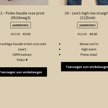
2 – Pinko hoodie roze print
24 – Levi’s high rise straig
(0524meg3)
(1125ink)
AANBIEDING!
AANBIEDING!
Oorspronkelijke
Huidige
Oorspronkelij
Huidige
€
15.00
€
9.00
€
12.00
€
6.00
prijs
prijs
prijs
prijs
rachtige hoodie in het roze met
Mooie Levi's!
was:
is:
was:
is:
zwart.
High waist.
€15.00.
€9.00.
€12.00.
€6.00.
100% katoen.
Prima staat.
Pinko ♥
Toevoegen aan winkelwage
Toevoegen aan winkelwagen