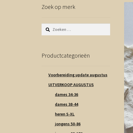
Zoek op merk
Zoeken
naar:
Productcategorieën
Voorbereiding update augustus
UITVERKOOP AUGUSTUS
dames 34-36
dames 38-44
heren S-XL
jongens 50-86