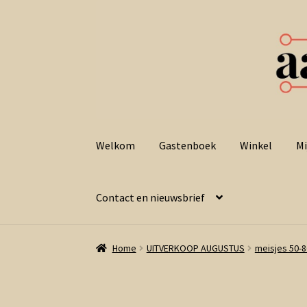
Ga
Ga
door
naar
Welkom
Gastenboek
Winkel
Mi
naar
de
navigatie
inhoud
Contact en nieuwsbrief
Home
UITVERKOOP AUGUSTUS
meisjes 50-8