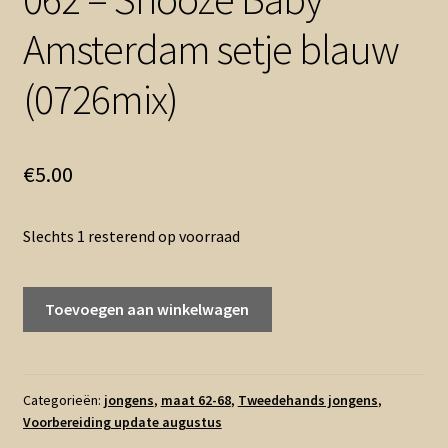
Amsterdam setje blauw
(0726mix)
€
5.00
Slechts 1 resterend op voorraad
062
Toevoegen aan winkelwagen
-
Snooze
Baby
Amsterdam
Categorieën:
jongens
,
maat 62-68
,
Tweedehands jongens
,
Voorbereiding update augustus
setje