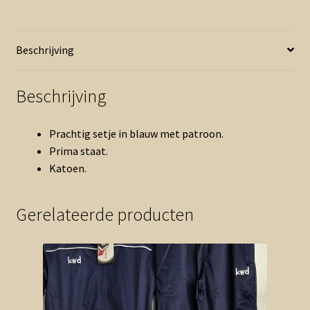
blauw
(0726mix)
aantal
Beschrijving
Beschrijving
Prachtig setje in blauw met patroon.
Prima staat.
Katoen.
Gerelateerde producten