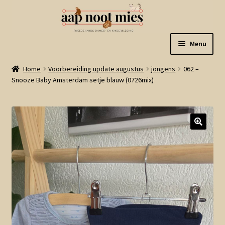
Ga
Ga
Menu
door
naar
naar
de
Welkom
Home
Voorbereiding update augustus
jongens
062 –
navigatie
inhoud
Snooze Baby Amsterdam setje blauw (0726mix)
Gastenboek
Winkel
Mijn account
Winkelmand
Linkjes
Subme