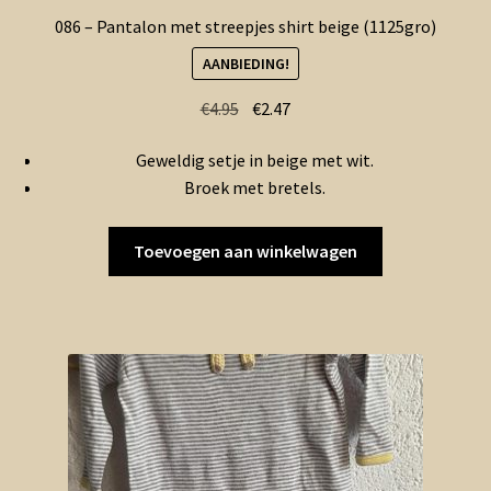
086 – Pantalon met streepjes shirt beige (1125gro)
AANBIEDING!
Oorspronkelijke
Huidige
€
4.95
€
2.47
prijs
prijs
Geweldig setje in beige met wit.
was:
is:
Broek met bretels.
€4.95.
€2.47.
Toevoegen aan winkelwagen