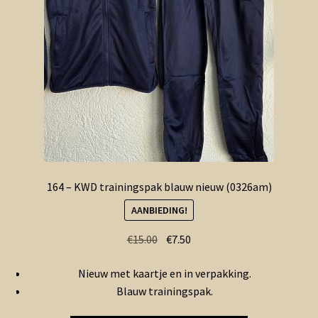
164 – KWD trainingspak blauw nieuw (0326am)
AANBIEDING!
Oorspronkelijke
Huidige
€
15.00
€
7.50
prijs
prijs
Nieuw met kaartje en in verpakking.
was:
is:
Blauw trainingspak.
€15.00.
€7.50.