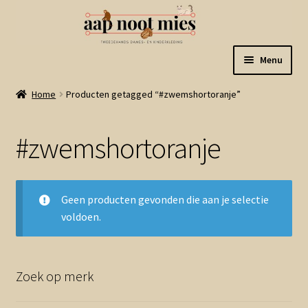
Ga
Ga
Menu
door
naar
naar
de
Welkom
Home
Producten getagged “#zwemshortoranje”
navigatie
inhoud
Gastenboek
#zwemshortoranje
Winkel
Geen producten gevonden die aan je selectie
Mijn account
voldoen.
Winkelmand
Zoek op merk
Linkjes
Subme