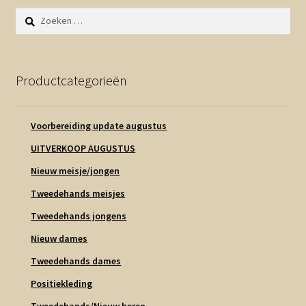
Contact en nieuwsbrief
Zoeken
uitvou
naar:
Productcategorieën
Voorbereiding update augustus
UITVERKOOP AUGUSTUS
Nieuw meisje/jongen
Tweedehands meisjes
Tweedehands jongens
Nieuw dames
Tweedehands dames
Positiekleding
Tweedehands/Nieuw heren