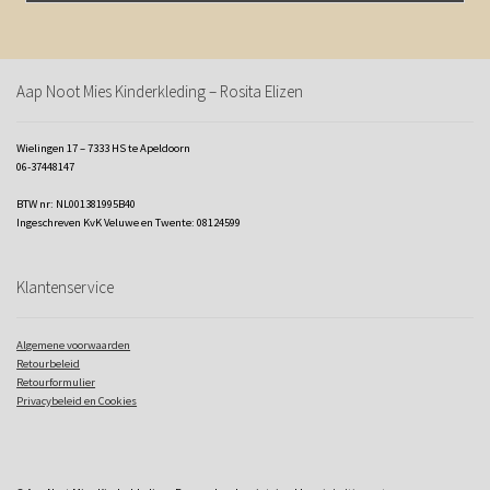
Aap Noot Mies Kinderkleding – Rosita Elizen
Wielingen 17 – 7333 HS te Apeldoorn
06-37448147
BTW nr: NL001381995B40
Ingeschreven KvK Veluwe en Twente: 08124599
Klantenservice
Algemene voorwaarden
Retourbeleid
Retourformulier
Privacybeleid en Cookies