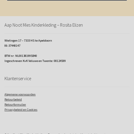
Aap Noot Mies Kinderkleding – Rosita Elizen
Wielingen 17 – 7333 HS te Apeldoorn
06-37448147
BTW nr: NL001381995B40
Ingeschreven KvK Veluwe en Twente: 08124599
Klantenservice
Algemene voorwaarden
Retourbeleid
Retourformulier
Privacybeleid en Cookies