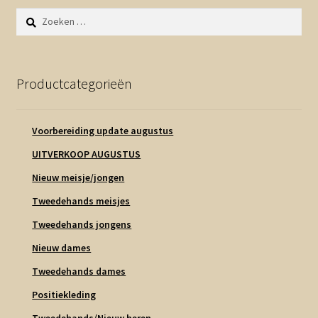
Contact en nieuwsbrief
Zoeken
uitvou
naar:
Productcategorieën
Voorbereiding update augustus
UITVERKOOP AUGUSTUS
Nieuw meisje/jongen
Tweedehands meisjes
Tweedehands jongens
Nieuw dames
Tweedehands dames
Positiekleding
Tweedehands/Nieuw heren