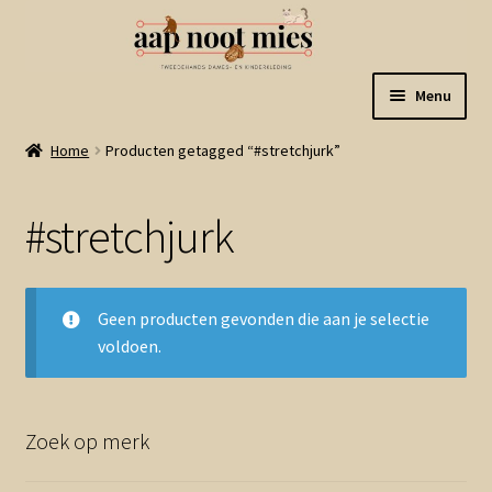
Ga
Ga
Menu
door
naar
naar
de
Welkom
Home
Producten getagged “#stretchjurk”
navigatie
inhoud
Gastenboek
#stretchjurk
Winkel
Geen producten gevonden die aan je selectie
Mijn account
voldoen.
Winkelmand
Zoek op merk
Linkjes
Subme