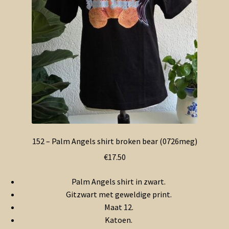
Contact en nieuwsbrief
uitvou
152 – Palm Angels shirt broken bear (0726meg)
€
17.50
Palm Angels shirt in zwart.
Gitzwart met geweldige print.
Maat 12.
Katoen.