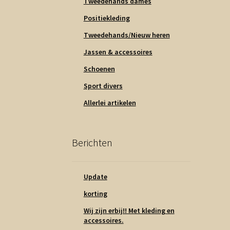
Tweedehands dames
Positiekleding
Tweedehands/Nieuw heren
Jassen & accessoires
Schoenen
Sport divers
Allerlei artikelen
Berichten
Update
korting
Wij zijn erbij!! Met kleding en
accessoires.