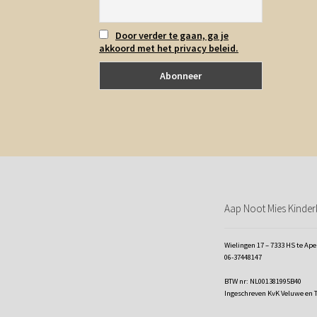
Door verder te gaan, ga je
akkoord met het privacy beleid.
Aap Noot Mies Kinderk
Wielingen 17 – 7333 HS te Ap
06-37448147
BTW nr: NL001381995B40
Ingeschreven KvK Veluwe en 