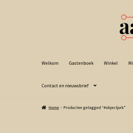
Ga
Ga
door
naar
Welkom
Gastenboek
Winkel
Mi
naar
de
navigatie
inhoud
Contact en nieuwsbrief
Home
Producten getagged “#objectjurk”