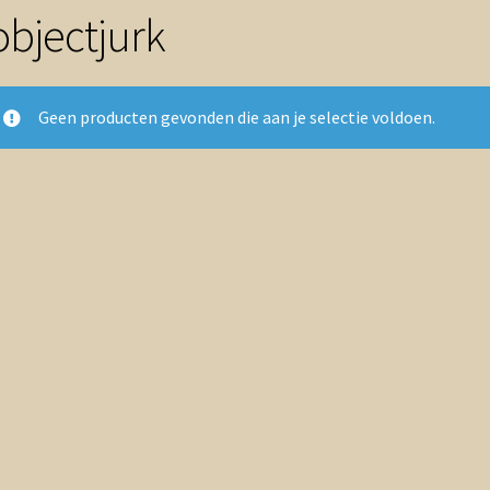
objectjurk
Geen producten gevonden die aan je selectie voldoen.