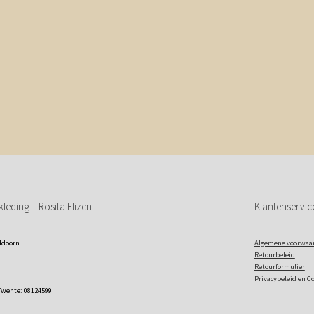
leding – Rosita Elizen
Klantenservic
eldoorn
Algemene voorwaa
Retourbeleid
Retourformulier
Privacybeleid en C
Twente: 08124599