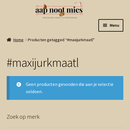
Ga
Ga
Menu
door
naar
naar
de
Welkom
Home
Producten getagged “#maxijurkmaatl”
navigatie
inhoud
Gastenboek
#maxijurkmaatl
Winkel
Geen producten gevonden die aan je selectie
Mijn account
voldoen.
Winkelmand
Zoek op merk
Linkjes
Subme