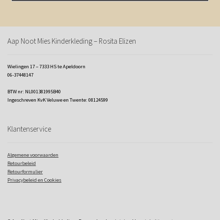
Aap Noot Mies Kinderkleding – Rosita Elizen
Wielingen 17 – 7333 HS te Apeldoorn
06-37448147
BTW nr: NL001381995B40
Ingeschreven KvK Veluwe en Twente: 08124599
Klantenservice
Algemene voorwaarden
Retourbeleid
Retourformulier
Privacybeleid en Cookies