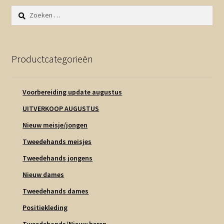
Contact en nieuwsbrief
Zoeken
uitvou
naar:
Productcategorieën
Voorbereiding update augustus
UITVERKOOP AUGUSTUS
Nieuw meisje/jongen
Tweedehands meisjes
Tweedehands jongens
Nieuw dames
Tweedehands dames
Positiekleding
Tweedehands/Nieuw heren