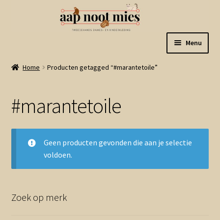
Ga
Ga
Menu
door
naar
naar
de
Welkom
Home
Producten getagged “#marantetoile”
navigatie
inhoud
Gastenboek
#marantetoile
Winkel
Geen producten gevonden die aan je selectie
Mijn account
voldoen.
Winkelmand
Zoek op merk
Linkjes
Subme