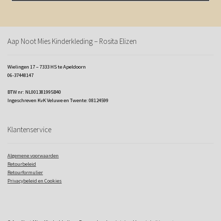
Aap Noot Mies Kinderkleding – Rosita Elizen
Wielingen 17 – 7333 HS te Apeldoorn
06-37448147
BTW nr: NL001381995B40
Ingeschreven KvK Veluwe en Twente: 08124599
Klantenservice
Algemene voorwaarden
Retourbeleid
Retourformulier
Privacybeleid en Cookies