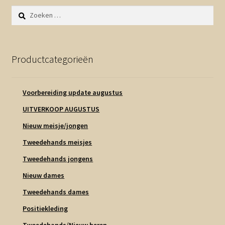
Contact en nieuwsbrief
Zoeken
uitvou
naar:
Productcategorieën
Voorbereiding update augustus
UITVERKOOP AUGUSTUS
Nieuw meisje/jongen
Tweedehands meisjes
Tweedehands jongens
Nieuw dames
Tweedehands dames
Positiekleding
Tweedehands/Nieuw heren