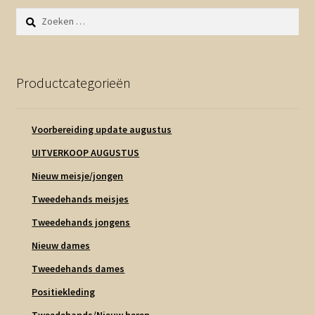
Contact en nieuwsbrief
Zoeken
uitvou
naar:
Productcategorieën
Voorbereiding update augustus
UITVERKOOP AUGUSTUS
Nieuw meisje/jongen
Tweedehands meisjes
Tweedehands jongens
Nieuw dames
Tweedehands dames
Positiekleding
Tweedehands/Nieuw heren