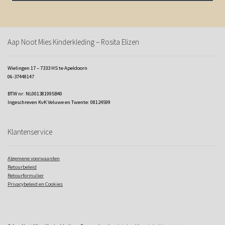
Aap Noot Mies Kinderkleding – Rosita Elizen
Wielingen 17 – 7333 HS te Apeldoorn
06-37448147
BTW nr: NL001381995B40
Ingeschreven KvK Veluwe en Twente: 08124599
Klantenservice
Algemene voorwaarden
Retourbeleid
Retourformulier
Privacybeleid en Cookies