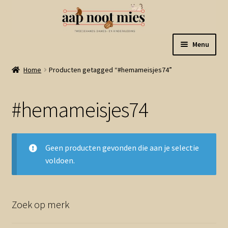
Ga
Ga
Menu
door
naar
naar
de
Welkom
Home
Producten getagged “#hemameisjes74”
navigatie
inhoud
Gastenboek
#hemameisjes74
Winkel
Geen producten gevonden die aan je selectie
Mijn account
voldoen.
Winkelmand
Zoek op merk
Linkjes
Subme