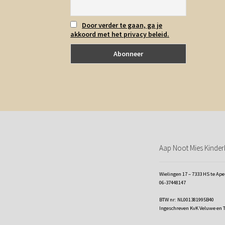
Door verder te gaan, ga je
akkoord met het privacy beleid.
Aap Noot Mies Kinderk
Wielingen 17 – 7333 HS te Ap
06-37448147
BTW nr: NL001381995B40
Ingeschreven KvK Veluwe en 