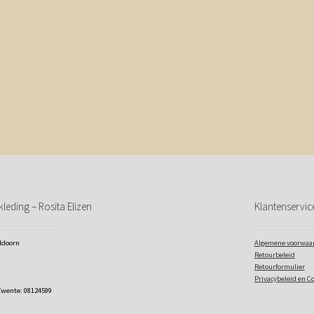
leding – Rosita Elizen
Klantenservic
eldoorn
Algemene voorwaa
Retourbeleid
Retourformulier
Privacybeleid en C
Twente: 08124599