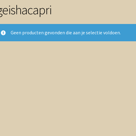
geishacapri
Geen producten gevonden die aan je selectie voldoen.