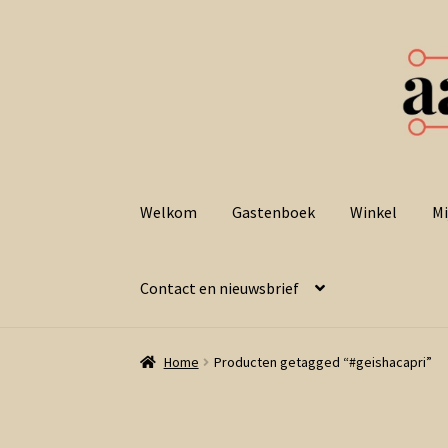
Ga
Ga
door
naar
Welkom
Gastenboek
Winkel
Mi
naar
de
navigatie
inhoud
Contact en nieuwsbrief
Home
Producten getagged “#geishacapri”