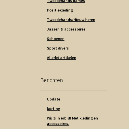
Tweedehands dames
Positiekleding
Tweedehands/Nieuw heren
Jassen & accessoires
Schoenen
Sport divers
Allerlei artikelen
Berichten
Update
korting
Wij zijn erbij!! Met kleding en
accessoires.