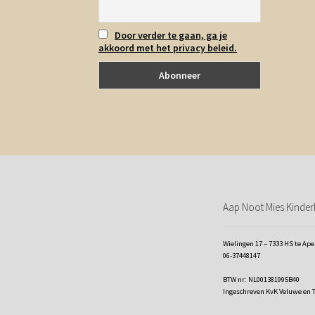
Door verder te gaan, ga je
akkoord met het privacy beleid.
Aap Noot Mies Kinderk
Wielingen 17 – 7333 HS te Ap
06-37448147
BTW nr: NL001381995B40
Ingeschreven KvK Veluwe en 