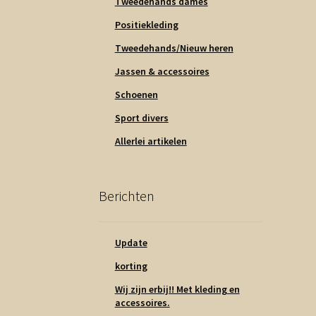
Tweedehands dames
Positiekleding
Tweedehands/Nieuw heren
Jassen & accessoires
Schoenen
Sport divers
Allerlei artikelen
Berichten
Update
korting
Wij zijn erbij!! Met kleding en
accessoires.