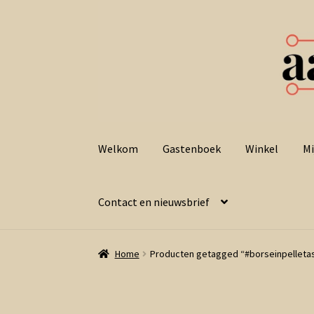
Ga
Ga
door
naar
Welkom
Gastenboek
Winkel
Mi
naar
de
navigatie
inhoud
Contact en nieuwsbrief
Home
Producten getagged “#borseinpelleta