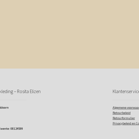
leding – Rosita Elizen
Klantenservic
eldoorn
Algemene voorwaa
Retourbeleid
Retourformulier
Privacybeleid en C
Twente: 08124599