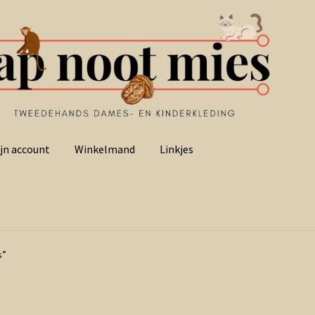
jn account
Winkelmand
Linkjes
s”