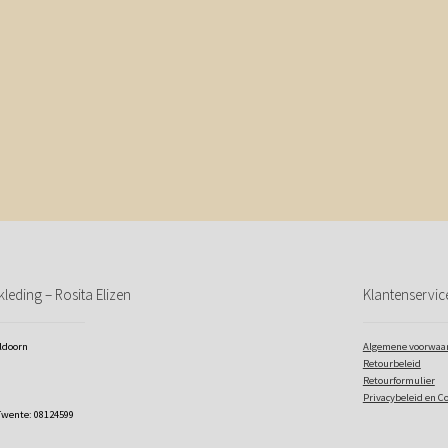
leding – Rosita Elizen
Klantenservic
eldoorn
Algemene voorwaa
Retourbeleid
Retourformulier
Privacybeleid en C
Twente: 08124599