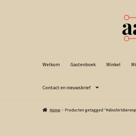
Ga
Ga
door
naar
Welkom
Gastenboek
Winkel
Mi
naar
de
navigatie
inhoud
Contact en nieuwsbrief
Home
Producten getagged “#alixshirtdierenp