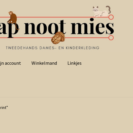
jn account
Winkelmand
Linkjes
rint”