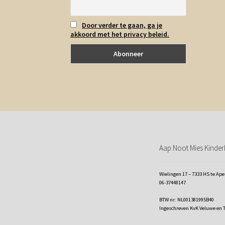
Door verder te gaan, ga je
akkoord met het privacy beleid.
Aap Noot Mies Kinderk
Wielingen 17 – 7333 HS te Ap
06-37448147
BTW nr: NL001381995B40
Ingeschreven KvK Veluwe en 