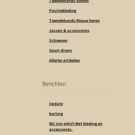
Tweedehands dames
Positiekleding
Tweedehands/Nieuw heren
Jassen & accessoires
Schoenen
Sport divers
Allerlei artikelen
Berichten
Update
korting
Wij zijn erbij!! Met kleding en
accessoires.