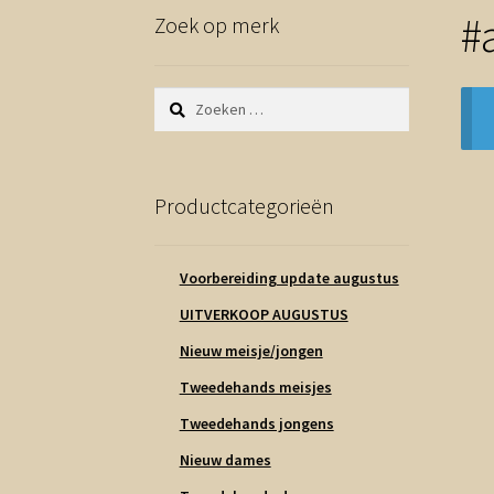
#a
Zoek op merk
Zoeken
naar:
Productcategorieën
Voorbereiding update augustus
UITVERKOOP AUGUSTUS
Nieuw meisje/jongen
Tweedehands meisjes
Tweedehands jongens
Nieuw dames