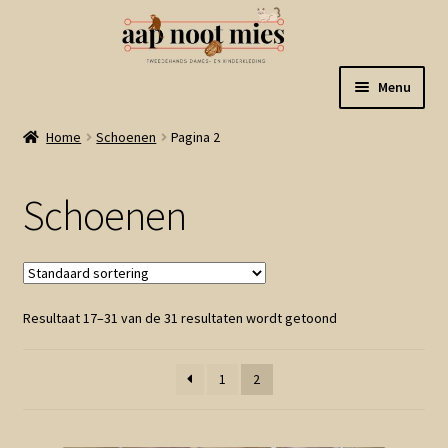
Ga
Ga
Menu
door
naar
naar
de
Welkom
Home
Schoenen
Pagina 2
navigatie
inhoud
Gastenboek
Schoenen
Winkel
Mijn account
Resultaat 17–31 van de 31 resultaten wordt getoond
Winkelmand
1
2
Linkjes
Subme