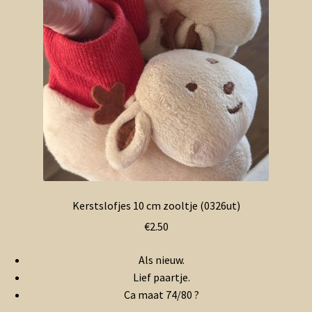
Kerstslofjes 10 cm zooltje (0326ut)
€
2.50
Als nieuw.
Lief paartje.
Ca maat 74/80 ?