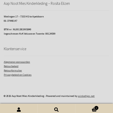
Aap Noot Mies Kinderkleding – Rosita Elizen
Wielingen 17 – 7333 HS te Apeldoorn
06-37448147
BTW nr: NL001381995B40
Ingeschreven KvK Veluwe en Twente: 08124599
Klantenservice
Algemene voorwaarden
Retourbeleid
Retourformulier
Privacybeleid en Cookies
© 2026 Aap Noot Mies Kinderkleding - Powered and maintained by
winkeltjes.net
0
Zoeken naar:
Zoeken