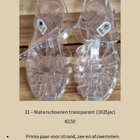
Contact en nieuwsbrief
uitvou
31 – Waterschoenen transparant (1025jac)
€
2.50
Prima paar voor strand, zee en afzwemmen.