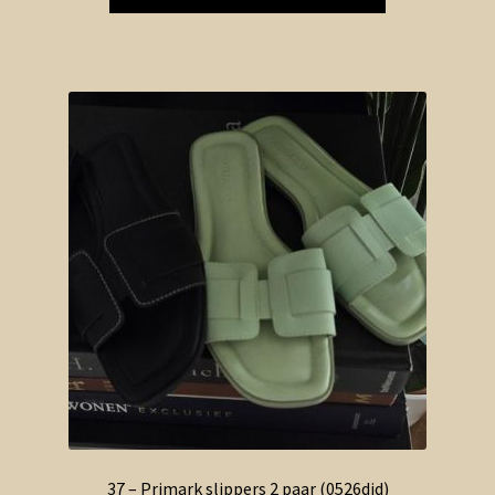
37 – Primark slippers 2 paar (0526did)