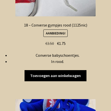
18 – Converse gympjes rood (1125nic)
AANBIEDING!
Oorspronkelijke
Huidige
€
3.50
€
1.75
prijs
prijs
Converse babyschoentjes.
was:
is:
In rood.
€3.50.
€1.75.
Toevoegen aan winkelwagen