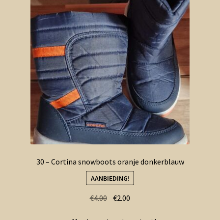
30 – Cortina snowboots oranje donkerblauw
AANBIEDING!
Oorspronkelijke
Huidige
€
4.00
€
2.00
prijs
prijs