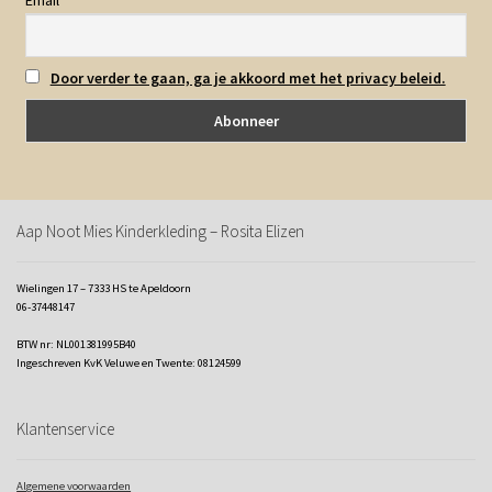
Door verder te gaan, ga je akkoord met het privacy beleid.
Aap Noot Mies Kinderkleding – Rosita Elizen
Wielingen 17 – 7333 HS te Apeldoorn
06-37448147
BTW nr: NL001381995B40
Ingeschreven KvK Veluwe en Twente: 08124599
Klantenservice
Algemene voorwaarden