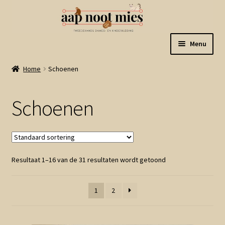
Ga
Ga
Menu
door
naar
naar
de
Welkom
Home
Schoenen
navigatie
inhoud
Gastenboek
Schoenen
Winkel
Mijn account
Resultaat 1–16 van de 31 resultaten wordt getoond
Winkelmand
1
2
Linkjes
Subme