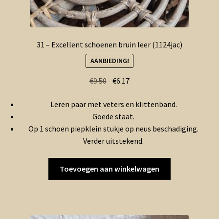
31 – Excellent schoenen bruin leer (1124jac)
AANBIEDING!
Oorspronkelijke
Huidige
€
9.50
€
6.17
prijs
prijs
Leren paar met veters en klittenband.
was:
is:
Goede staat.
€9.50.
€6.17.
Op 1 schoen piepklein stukje op neus beschadiging.
Verder uitstekend.
Toevoegen aan winkelwagen