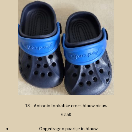
Contact en nieuwsbrief
uitvou
18 – Antonio lookalike crocs blauw nieuw
€
2.50
Ongedragen paartje in blauw