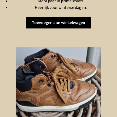
Mooi paar in prima staat!
was:
is:
Heerlijk voor winterse dagen.
€4.00.
€2.00.
Toevoegen aan winkelwagen