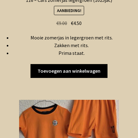
116 – Cars zomerjas legergroen (1025jac)
AANBIEDING!
Oorspronkelijke
Huidige
€
9.00
€
4.50
prijs
prijs
Mooie zomerjas in legergroen met rits.
was:
is:
Zakken met rits.
€9.00.
€4.50.
Prima staat.
Toevoegen aan winkelwagen