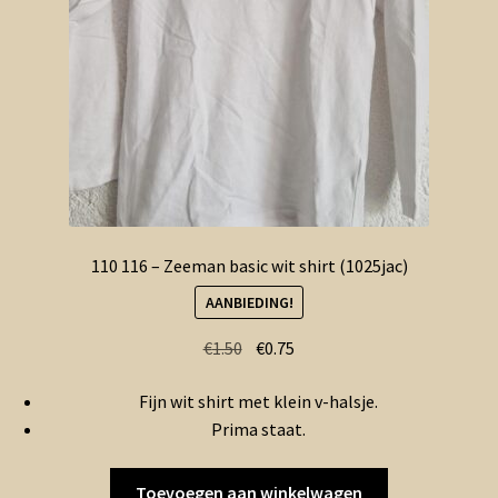
110 116 – Zeeman basic wit shirt (1025jac)
AANBIEDING!
Oorspronkelijke
Huidige
€
1.50
€
0.75
prijs
prijs
Fijn wit shirt met klein v-halsje.
was:
is:
Prima staat.
€1.50.
€0.75.
Toevoegen aan winkelwagen