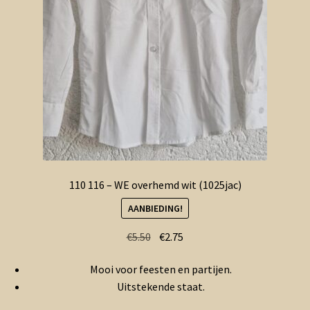
110 116 – WE overhemd wit (1025jac)
AANBIEDING!
Oorspronkelijke
Huidige
€
5.50
€
2.75
prijs
prijs
Mooi voor feesten en partijen.
was:
is:
Uitstekende staat.
€5.50.
€2.75.