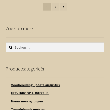
1
2
Zoek op merk
Zoeken
naar:
Productcategorieën
Voorbereiding update augustus
UITVERKOOP AUGUSTUS
Nieuw meisje/jongen
Tweedehands meisjes