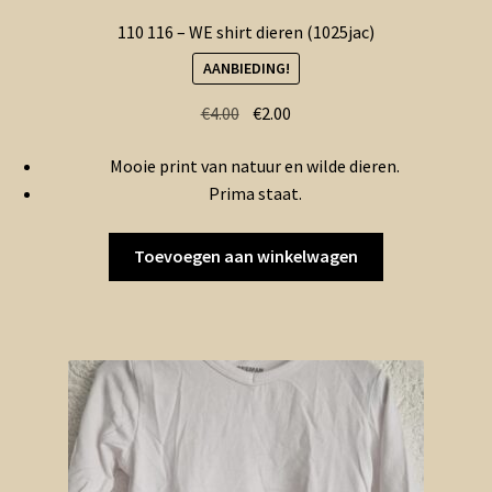
110 116 – WE shirt dieren (1025jac)
AANBIEDING!
Oorspronkelijke
Huidige
€
4.00
€
2.00
prijs
prijs
Mooie print van natuur en wilde dieren.
was:
is:
Prima staat.
€4.00.
€2.00.
Toevoegen aan winkelwagen