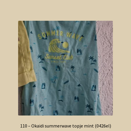
110 – Okaïdi summerwave topje mint (0426el)