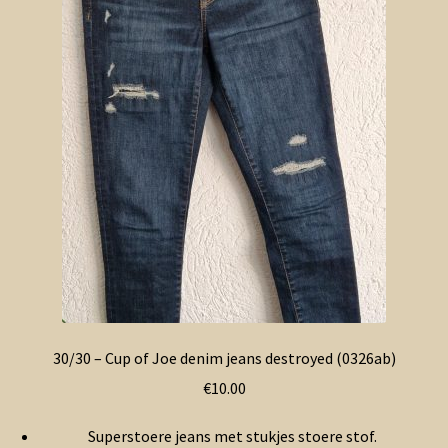
Contact en nieuwsbrief
uitvou
30/30 – Cup of Joe denim jeans destroyed (0326ab)
€
10.00
Superstoere jeans met stukjes stoere stof.