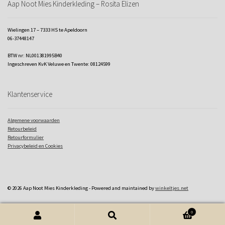
Aap Noot Mies Kinderkleding – Rosita Elizen
Wielingen 17 – 7333 HS te Apeldoorn
06-37448147
BTW nr: NL001381995B40
Ingeschreven KvK Veluwe en Twente: 08124599
Klantenservice
Algemene voorwaarden
Retourbeleid
Retourformulier
Privacybeleid en Cookies
© 2026 Aap Noot Mies Kinderkleding - Powered and maintained by
winkeltjes.net
0
Zoeken naar:
Zoeken