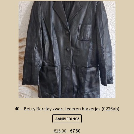
40 – Betty Barclay zwart lederen blazerjas (0226ab)
AANBIEDING!
Oorspronkelijke
Huidige
€
15.00
€
7.50