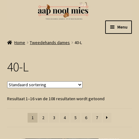
Ga
Ga
Menu
door
naar
naar
de
Welkom
Home
Tweedehands dames
40-L
navigatie
inhoud
Gastenboek
40-L
Winkel
Mijn account
Resultaat 1–16 van de 108 resultaten wordt getoond
Winkelmand
1
2
3
4
5
6
7
Linkjes
Subme