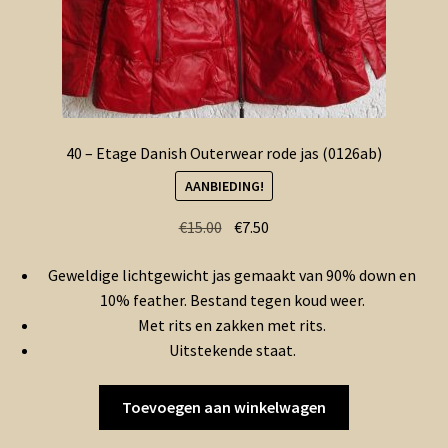
40 – Etage Danish Outerwear rode jas (0126ab)
AANBIEDING!
Oorspronkelijke
Huidige
€
15.00
€
7.50
prijs
prijs
Geweldige lichtgewicht jas gemaakt van 90% down en
was:
is:
10% feather. Bestand tegen koud weer.
€15.00.
€7.50.
Met rits en zakken met rits.
Uitstekende staat.
Toevoegen aan winkelwagen