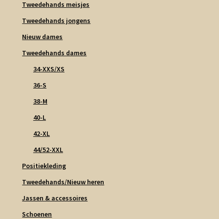
Tweedehands meisjes
Tweedehands jongens
Nieuw dames
Tweedehands dames
34-XXS/XS
36-S
38-M
40-L
42-XL
44/52-XXL
Positiekleding
Tweedehands/Nieuw heren
Jassen & accessoires
Schoenen