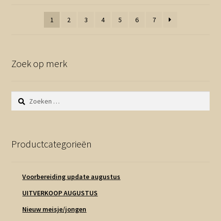
1
2
3
4
5
6
7
Zoek op merk
Zoeken
naar:
Productcategorieën
Voorbereiding update augustus
UITVERKOOP AUGUSTUS
Nieuw meisje/jongen