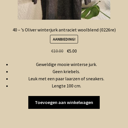
40 – ’s Oliver winterjurk antraciet woolblend (0226re)
AANBIEDING!
Oorspronkelijke
Huidige
€
10.00
€
5.00
prijs
prijs
Geweldige mooie winterse jurk.
was:
is:
Geen kriebels.
€10.00.
€5.00.
Leuk met een paar laarzen of sneakers.
Lengte 100 cm.
Toevoegen aan winkelwagen