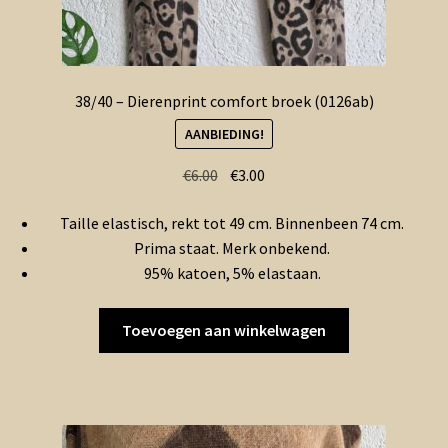
38/40 – Dierenprint comfort broek (0126ab)
AANBIEDING!
Oorspronkelijke
Huidige
€
6.00
€
3.00
prijs
prijs
Taille elastisch, rekt tot 49 cm. Binnenbeen 74 cm.
was:
is:
Prima staat. Merk onbekend.
€6.00.
€3.00.
95% katoen, 5% elastaan.
Toevoegen aan winkelwagen