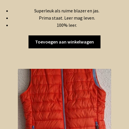
prijs
prijs
Superleuk als ruime blazer en jas.
was:
is:
Prima staat. Leer mag leven.
€15.00.
€7.50.
100% leer.
Toevoegen aan winkelwagen