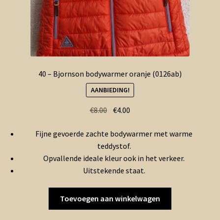
40 – Bjornson bodywarmer oranje (0126ab)
AANBIEDING!
Oorspronkelijke
Huidige
€
8.00
€
4.00
prijs
prijs
Fijne gevoerde zachte bodywarmer met warme
was:
is:
teddystof.
€8.00.
€4.00.
Opvallende ideale kleur ook in het verkeer.
Uitstekende staat.
Toevoegen aan winkelwagen