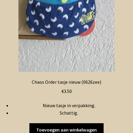
Contact en nieuwsbrief
uitvou
Chaos Order tasje nieuw (0626zee)
€
3.50
Nieuw tasje in verpakking.
Schattig.
Toevoegen aan winkelwagen