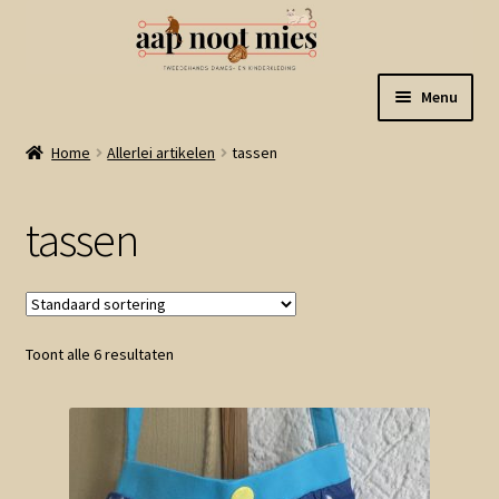
Ga
Ga
Menu
door
naar
naar
de
Welkom
Home
Allerlei artikelen
tassen
navigatie
inhoud
Gastenboek
tassen
Winkel
Mijn account
Toont alle 6 resultaten
Winkelmand
Linkjes
Subme