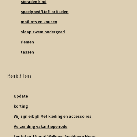
sieraden kind
speelgoed/Lief! artikelen
maillots en kousen
slaap zwem ondergoed
riemen
tassen
Berichten
Update
korting
Wij zijn erbij!! Met kleding en accessoires.
Verzending vakantieperiode
Lentefair 15 april Welkoop Apeldoorn Noord