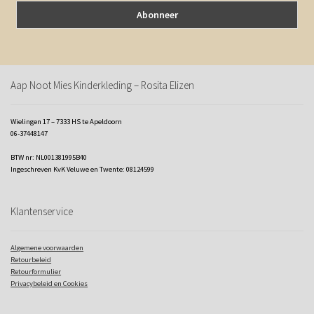
Aap Noot Mies Kinderkleding – Rosita Elizen
Wielingen 17 – 7333 HS te Apeldoorn
06-37448147
BTW nr: NL001381995B40
Ingeschreven KvK Veluwe en Twente: 08124599
Klantenservice
Algemene voorwaarden
Retourbeleid
Retourformulier
Privacybeleid en Cookies