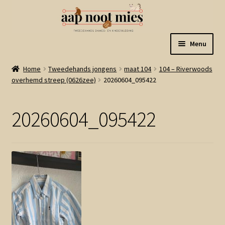
Ga
Ga
Menu
door
naar
naar
de
Welkom
Home
Tweedehands jongens
maat 104
104 – Riverwoods
navigatie
inhoud
overhemd streep (0626zee)
20260604_095422
Gastenboek
20260604_095422
Winkel
Mijn account
Winkelmand
Linkjes
Subme