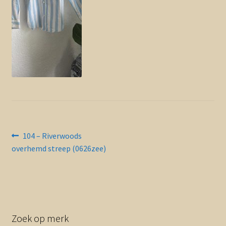
Contact en nieuwsbrief
uitvou
Bericht
Vorig
104 – Riverwoods
bericht:
overhemd streep (0626zee)
navigatie
Zoek op merk