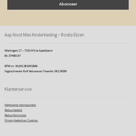
Aap Noot Mies Kinderkleding – Rosita Elizen
Wielingen 17 – 7333 HS te Apeldoorn
06-37448147
BTW nr: NL001381995B40
Ingeschreven KvK Veluwe en Twente: 08124599
Klantenservice
Algemene voorwaarden
Retourbeleid
Retourformulier
Privacybeleid en Cookies