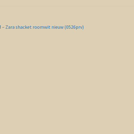
richt
orig
 – Zara shacket roomwit nieuw (0526prv)
ericht:
vigatie