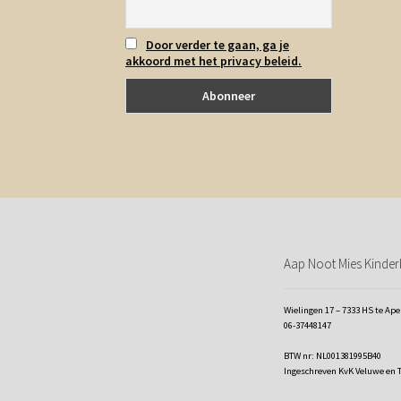
Door verder te gaan, ga je
akkoord met het privacy beleid.
Aap Noot Mies Kinderk
Wielingen 17 – 7333 HS te Ap
06-37448147
BTW nr: NL001381995B40
Ingeschreven KvK Veluwe en 