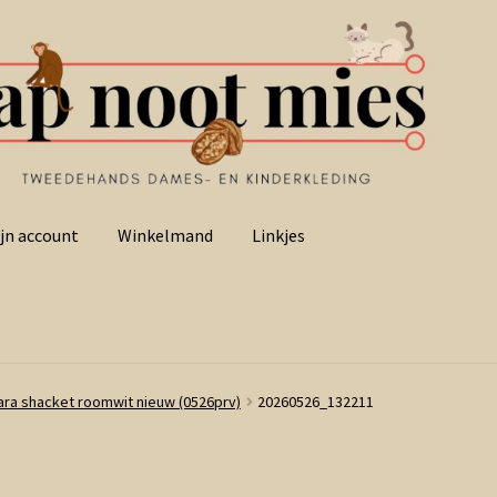
jn account
Winkelmand
Linkjes
ara shacket roomwit nieuw (0526prv)
20260526_132211