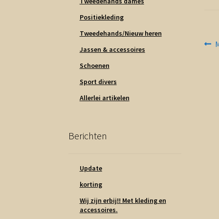
Tweedehands dames
Positiekleding
Tweedehands/Nieuw heren
Be
V
M
Jassen & accessoires
b
na
Schoenen
Sport divers
Allerlei artikelen
Berichten
Update
korting
Wij zijn erbij!! Met kleding en
accessoires.