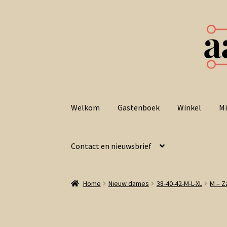
Ga
Ga
door
naar
Welkom
Gastenboek
Winkel
Mi
naar
de
navigatie
inhoud
Contact en nieuwsbrief
Home
Nieuw dames
38-40-42-M-L-XL
M – Z