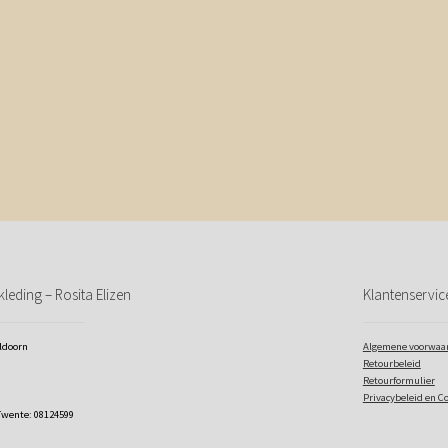
leding – Rosita Elizen
Klantenservic
eldoorn
Algemene voorwaa
Retourbeleid
Retourformulier
Privacybeleid en C
Twente: 08124599