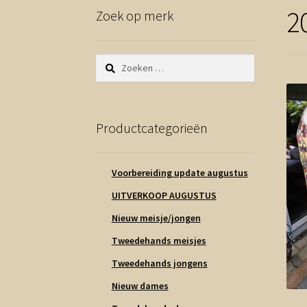
2
Zoek op merk
Zoeken
naar:
Productcategorieën
Voorbereiding update augustus
UITVERKOOP AUGUSTUS
Nieuw meisje/jongen
Tweedehands meisjes
Tweedehands jongens
Nieuw dames