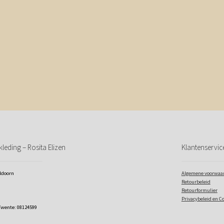
leding – Rosita Elizen
Klantenservic
eldoorn
Algemene voorwaa
Retourbeleid
Retourformulier
Privacybeleid en C
Twente: 08124599