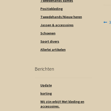
Tweedehands dames
Positiekleding
Tweedehands/Nieuw heren
Be
V
3
Jassen & accessoires
b
na
Schoenen
Sport divers
Allerlei artikelen
Berichten
Update
korting
Wij zijn erbij!! Met kleding en
accessoires.