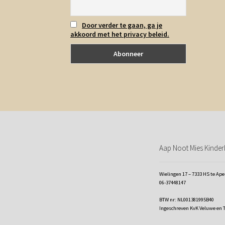
Door verder te gaan, ga je
akkoord met het privacy beleid.
Aap Noot Mies Kinderk
Wielingen 17 – 7333 HS te Ap
06-37448147
BTW nr: NL001381995B40
Ingeschreven KvK Veluwe en 