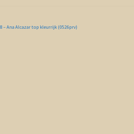
richt
orig
8 – Ana Alcazar top kleurrijk (0526prv)
ericht:
vigatie