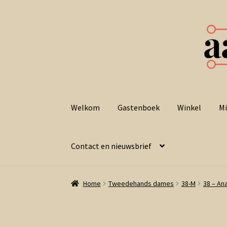
Ga
Ga
door
naar
Welkom
Gastenboek
Winkel
Mi
naar
de
navigatie
inhoud
Contact en nieuwsbrief
Home
Tweedehands dames
38-M
38 – Ana