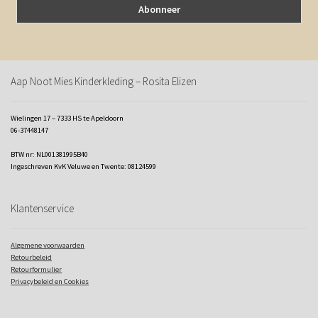
Aap Noot Mies Kinderkleding – Rosita Elizen
Wielingen 17 – 7333 HS te Apeldoorn
06-37448147
BTW nr: NL001381995B40
Ingeschreven KvK Veluwe en Twente: 08124599
Klantenservice
Algemene voorwaarden
Retourbeleid
Retourformulier
Privacybeleid en Cookies