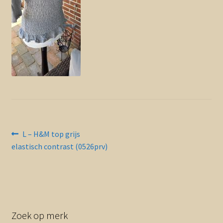
Contact en nieuwsbrief
uitvou
Bericht
Vorig
L – H&M top grijs
bericht:
elastisch contrast (0526prv)
navigatie
Zoek op merk