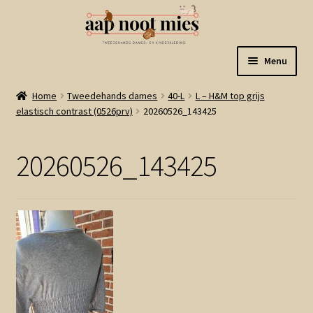
Ga
Ga
Menu
door
naar
naar
de
Welkom
Home
Tweedehands dames
40-L
L – H&M top grijs
navigatie
inhoud
elastisch contrast (0526prv)
20260526_143425
Gastenboek
20260526_143425
Winkel
Mijn account
Winkelmand
Linkjes
Subme