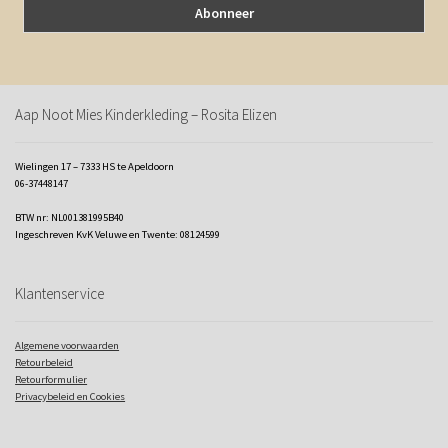
Aap Noot Mies Kinderkleding – Rosita Elizen
Wielingen 17 – 7333 HS te Apeldoorn
06-37448147
BTW nr: NL001381995B40
Ingeschreven KvK Veluwe en Twente: 08124599
Klantenservice
Algemene voorwaarden
Retourbeleid
Retourformulier
Privacybeleid en Cookies