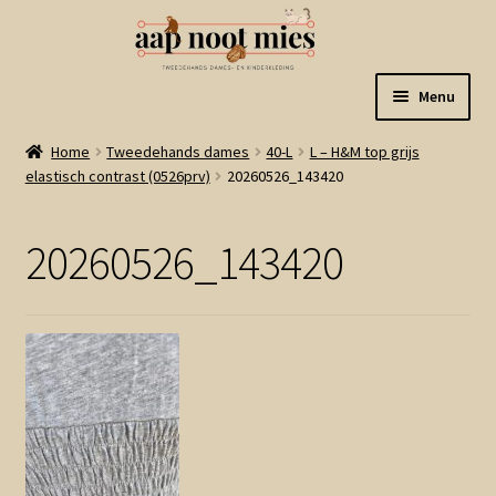
Ga
Ga
Menu
door
naar
naar
de
Welkom
Home
Tweedehands dames
40-L
L – H&M top grijs
navigatie
inhoud
elastisch contrast (0526prv)
20260526_143420
Gastenboek
20260526_143420
Winkel
Mijn account
Winkelmand
Linkjes
Subme