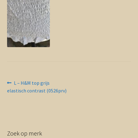
Contact en nieuwsbrief
uitvou
Bericht
Vorig
L – H&M top grijs
bericht:
elastisch contrast (0526prv)
navigatie
Zoek op merk