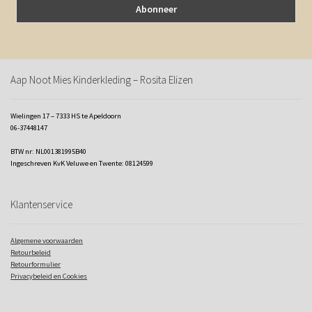
Aap Noot Mies Kinderkleding – Rosita Elizen
Wielingen 17 – 7333 HS te Apeldoorn
06-37448147
BTW nr: NL001381995B40
Ingeschreven KvK Veluwe en Twente: 08124599
Klantenservice
Algemene voorwaarden
Retourbeleid
Retourformulier
Privacybeleid en Cookies