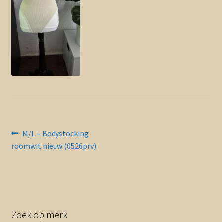
Contact en nieuwsbrief
uitvou
Bericht
Vorig
M/L – Bodystocking
bericht:
roomwit nieuw (0526prv)
navigatie
Zoek op merk