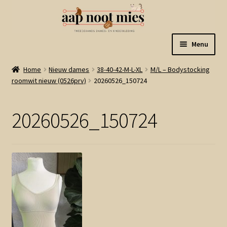
Ga
Ga
Menu
door
naar
naar
de
Welkom
Home
Nieuw dames
38-40-42-M-L-XL
M/L – Bodystocking
navigatie
inhoud
roomwit nieuw (0526prv)
20260526_150724
Gastenboek
20260526_150724
Winkel
Mijn account
Winkelmand
Linkjes
Subme