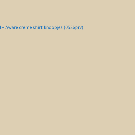
richt
orig
 – Aware creme shirt knoopjes (0526prv)
ericht:
vigatie