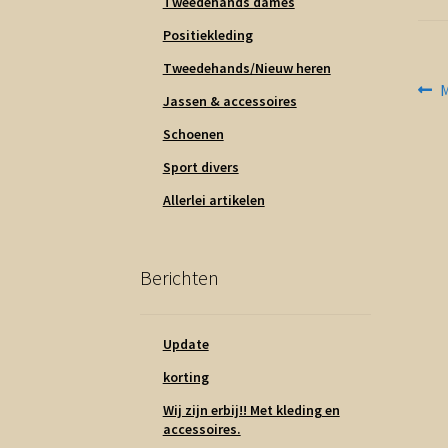
Tweedehands dames
Positiekleding
Tweedehands/Nieuw heren
Be
V
M
Jassen & accessoires
b
na
Schoenen
Sport divers
Allerlei artikelen
Berichten
Update
korting
Wij zijn erbij!! Met kleding en
accessoires.