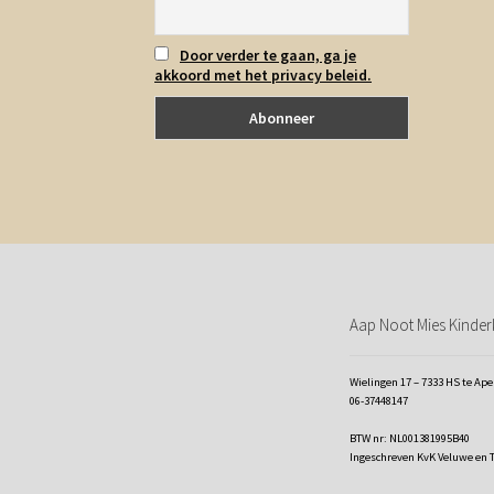
Door verder te gaan, ga je
akkoord met het privacy beleid.
Aap Noot Mies Kinderk
Wielingen 17 – 7333 HS te Ap
06-37448147
BTW nr: NL001381995B40
Ingeschreven KvK Veluwe en 