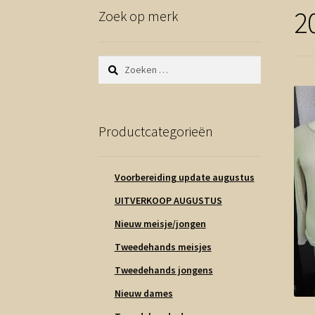
2
Zoek op merk
Zoeken
naar:
Productcategorieën
Voorbereiding update augustus
UITVERKOOP AUGUSTUS
Nieuw meisje/jongen
Tweedehands meisjes
Tweedehands jongens
Nieuw dames