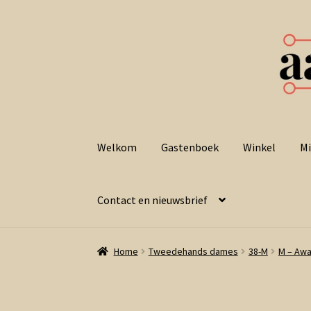
Ga
Ga
door
naar
Welkom
Gastenboek
Winkel
Mi
naar
de
navigatie
inhoud
Contact en nieuwsbrief
Home
Tweedehands dames
38-M
M – Awa