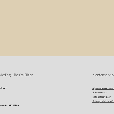
leding – Rosita Elizen
Klantenservic
eldoorn
Algemene voorwaa
Retourbeleid
Retourformulier
Privacybeleid en C
Twente: 08124599