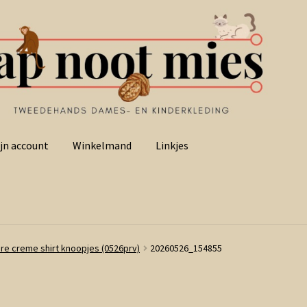
jn account
Winkelmand
Linkjes
re creme shirt knoopjes (0526prv)
20260526_154855