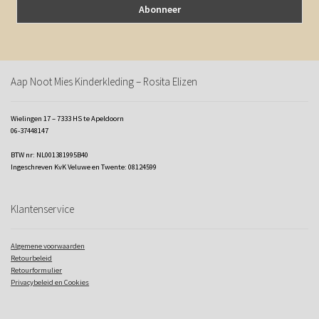
Aap Noot Mies Kinderkleding – Rosita Elizen
Wielingen 17 – 7333 HS te Apeldoorn
06-37448147
BTW nr: NL001381995B40
Ingeschreven KvK Veluwe en Twente: 08124599
Klantenservice
Algemene voorwaarden
Retourbeleid
Retourformulier
Privacybeleid en Cookies