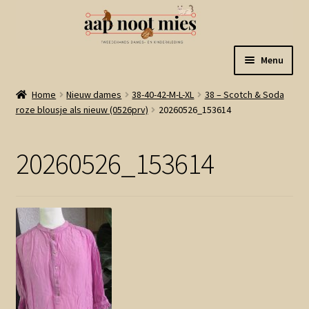
Ga
Ga
Menu
door
naar
naar
de
Welkom
Home
Nieuw dames
38-40-42-M-L-XL
38 – Scotch & Soda
navigatie
inhoud
roze blousje als nieuw (0526prv)
20260526_153614
Gastenboek
20260526_153614
Winkel
Mijn account
Winkelmand
Linkjes
Subme