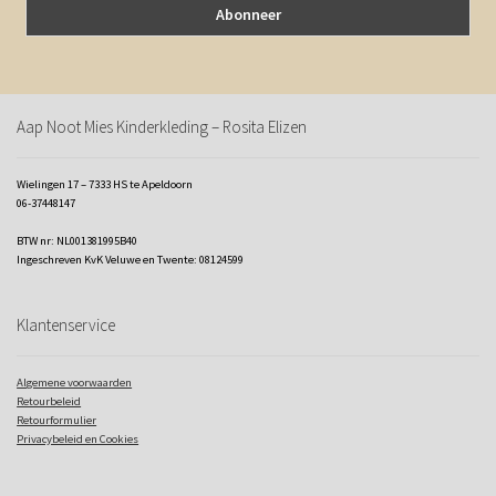
Aap Noot Mies Kinderkleding – Rosita Elizen
Wielingen 17 – 7333 HS te Apeldoorn
06-37448147
BTW nr: NL001381995B40
Ingeschreven KvK Veluwe en Twente: 08124599
Klantenservice
Algemene voorwaarden
Retourbeleid
Retourformulier
Privacybeleid en Cookies