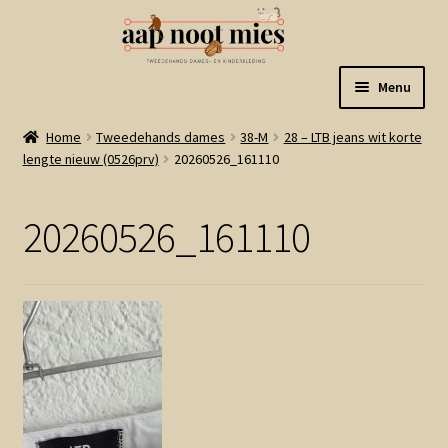
Ga
Ga
Menu
door
naar
naar
de
Welkom
Home
Tweedehands dames
38-M
28 – LTB jeans wit korte
navigatie
inhoud
lengte nieuw (0526prv)
20260526_161110
Gastenboek
20260526_161110
Winkel
Mijn account
Winkelmand
Linkjes
Subme