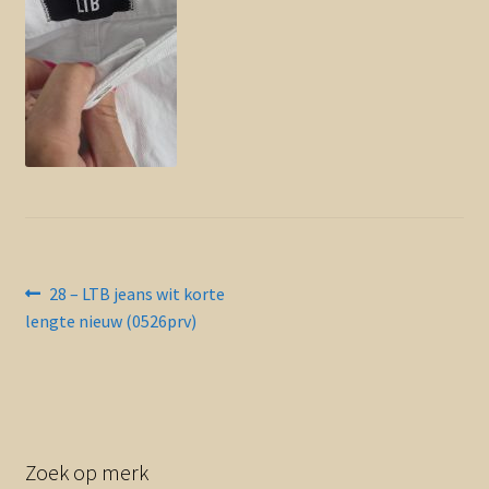
Contact en nieuwsbrief
uitvou
Bericht
Vorig
28 – LTB jeans wit korte
bericht:
lengte nieuw (0526prv)
navigatie
Zoek op merk