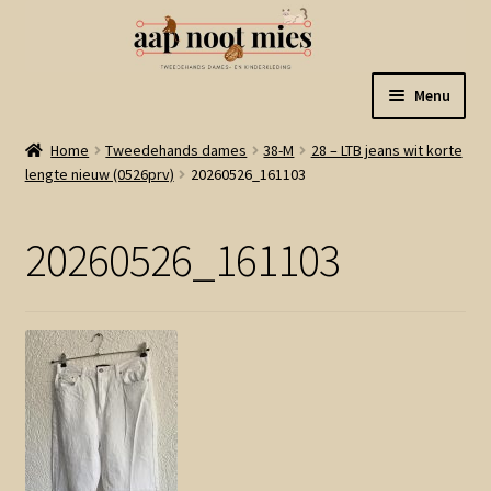
Ga
Ga
Menu
door
naar
naar
de
Welkom
Home
Tweedehands dames
38-M
28 – LTB jeans wit korte
navigatie
inhoud
lengte nieuw (0526prv)
20260526_161103
Gastenboek
20260526_161103
Winkel
Mijn account
Winkelmand
Linkjes
Subme