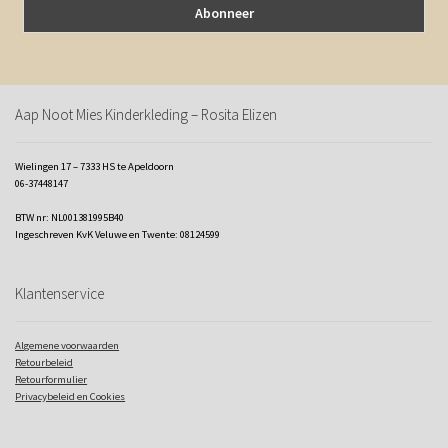
Aap Noot Mies Kinderkleding – Rosita Elizen
Wielingen 17 – 7333 HS te Apeldoorn
06-37448147
BTW nr: NL001381995B40
Ingeschreven KvK Veluwe en Twente: 08124599
Klantenservice
Algemene voorwaarden
Retourbeleid
Retourformulier
Privacybeleid en Cookies