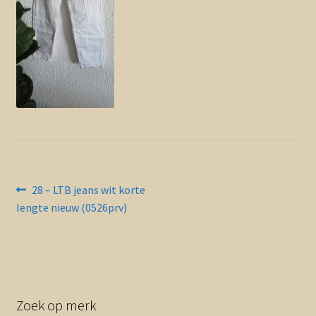
Contact en nieuwsbrief
uitvou
Bericht
Vorig
28 – LTB jeans wit korte
bericht:
lengte nieuw (0526prv)
navigatie
Zoek op merk