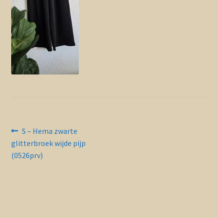
Contact en nieuwsbrief
uitvou
Bericht
Vorig
S – Hema zwarte
bericht:
glitterbroek wijde pijp
navigatie
(0526prv)