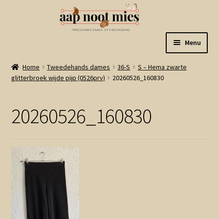
Ga
Ga
Menu
door
naar
naar
de
Welkom
Home
Tweedehands dames
36-S
S – Hema zwarte
navigatie
inhoud
glitterbroek wijde pijp (0526prv)
20260526_160830
Gastenboek
20260526_160830
Winkel
Mijn account
Winkelmand
Linkjes
Subme