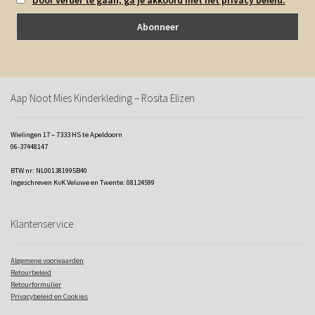
Aap Noot Mies Kinderkleding – Rosita Elizen
Wielingen 17 – 7333 HS te Apeldoorn
06-37448147
BTW nr: NL001381995B40
Ingeschreven KvK Veluwe en Twente: 08124599
Klantenservice
Algemene voorwaarden
Retourbeleid
Retourformulier
Privacybeleid en Cookies