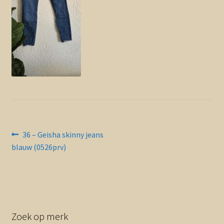
Contact en nieuwsbrief
uitvou
Bericht
Vorig
36 – Geisha skinny jeans
bericht:
blauw (0526prv)
navigatie
Zoek op merk