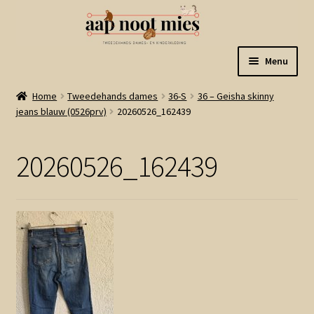
Ga
Ga
Menu
door
naar
naar
de
Welkom
Home
Tweedehands dames
36-S
36 – Geisha skinny
navigatie
inhoud
jeans blauw (0526prv)
20260526_162439
Gastenboek
20260526_162439
Winkel
Mijn account
Winkelmand
Linkjes
Subme