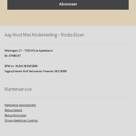
Aap Noot Mies Kinderkleding – Rosita Elizen
Wielingen 17 – 7333 HS te Apeldoorn
06-37448147
BTW nr: NL001381995B40
Ingeschreven KvK Veluwe en Twente: 08124599
Klantenservice
Algemene voorwaarden
Retourbeleid
Retourformulier
Privacybeleid en Cookies