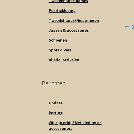
Tweedehands dames
Positiekleding
Tweedehands/Nieuw heren
Be
V
3
Jassen & accessoires
b
na
Schoenen
Sport divers
Allerlei artikelen
Berichten
Update
korting
Wij zijn erbij!! Met kleding en
accessoires.