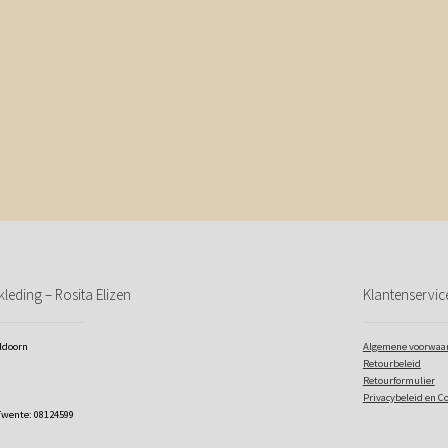
leding – Rosita Elizen
Klantenservic
eldoorn
Algemene voorwaa
Retourbeleid
Retourformulier
Privacybeleid en C
Twente: 08124599