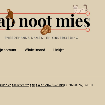
jn account
Winkelmand
Linkjes
Bruine vegan leren tregging als nieuw (0526prv)
20260526_163138