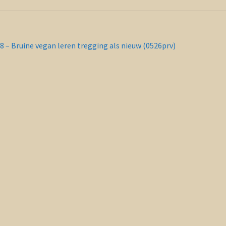
richt
orig
8 – Bruine vegan leren tregging als nieuw (0526prv)
ericht:
vigatie