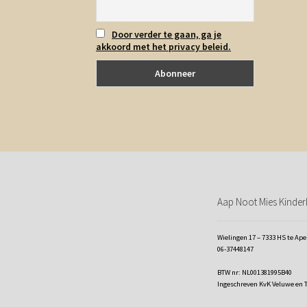
Door verder te gaan, ga je
akkoord met het privacy beleid.
Aap Noot Mies Kinderk
Wielingen 17 – 7333 HS te Ap
06-37448147
BTW nr: NL001381995B40
Ingeschreven KvK Veluwe en 