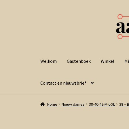
Ga
Ga
door
naar
Welkom
Gastenboek
Winkel
Mi
naar
de
navigatie
inhoud
Contact en nieuwsbrief
Home
Nieuw dames
38-40-42-M-L-XL
38 – 