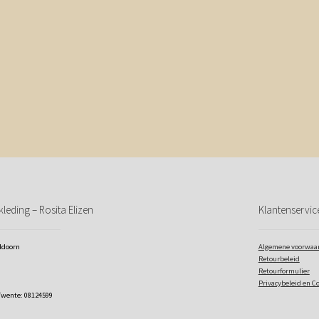
leding – Rosita Elizen
Klantenservic
eldoorn
Algemene voorwaa
Retourbeleid
Retourformulier
Privacybeleid en C
Twente: 08124599