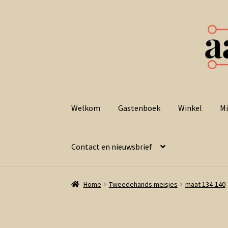
Ga
Ga
door
naar
Welkom
Gastenboek
Winkel
Mi
naar
de
navigatie
inhoud
Contact en nieuwsbrief
Home
Tweedehands meisjes
maat 134-140