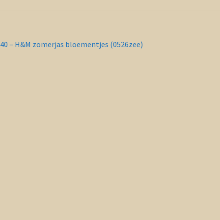
richt
orig
40 – H&M zomerjas bloementjes (0526zee)
ericht:
vigatie