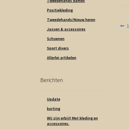
Tweedehands dames
Positiekleding
Tweedehands/Nieuw heren
Be
V
1
Jassen & accessoires
b
na
Schoenen
Sport divers
Allerlei artikelen
Berichten
Update
korting
Wij zijn erbij!! Met kleding en
accessoires.