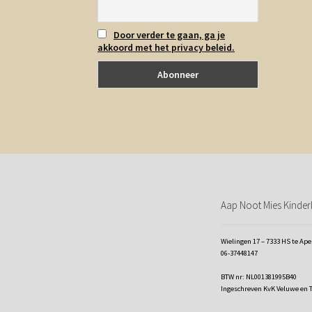
Door verder te gaan, ga je
akkoord met het privacy beleid.
Aap Noot Mies Kinderk
Wielingen 17 – 7333 HS te Ap
06-37448147
BTW nr: NL001381995B40
Ingeschreven KvK Veluwe en 