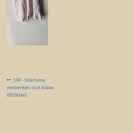
Contact en nieuwsbrief
uitvou
Bericht
Vorig
134 – Shortama
bericht:
meloentjes roze blauw
navigatie
(0526zee)