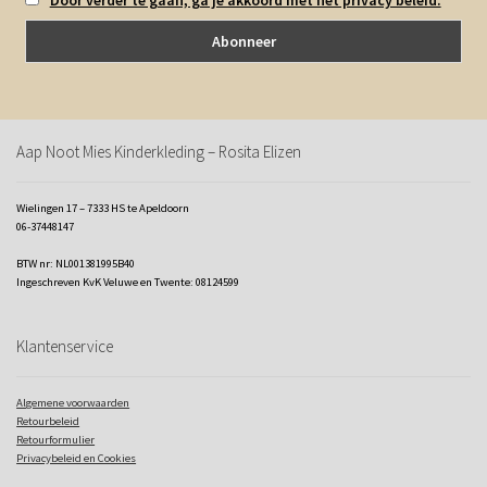
Aap Noot Mies Kinderkleding – Rosita Elizen
Wielingen 17 – 7333 HS te Apeldoorn
06-37448147
BTW nr: NL001381995B40
Ingeschreven KvK Veluwe en Twente: 08124599
Klantenservice
Algemene voorwaarden
Retourbeleid
Retourformulier
Privacybeleid en Cookies