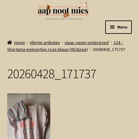
Ga
Ga
Menu
door
naar
naar
de
Welkom
Home
Allerlei artikelen
slaap zwem ondergoed
134 –
navigatie
inhoud
Shortama meloentjes roze blauw (0526zee)
20260428_171737
Gastenboek
20260428_171737
Winkel
Mijn account
Winkelmand
Linkjes
Subme