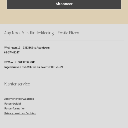
Aap Noot Mies Kinderkleding – Rosita Elizen
Wielingen 17 – 7333 HS te Apeldoorn
06-37448147
BTW nr: NL001381995B40
Ingeschreven KvK Veluwe en Twente: 08124599
Klantenservice
Algemene voorwaarden
Retourbeleid
Retourformulier
Privacybeleid en Cookies