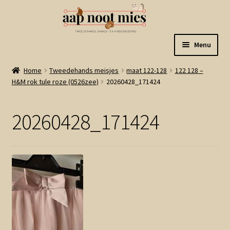
Ga
Ga
Menu
door
naar
naar
de
Welkom
Home
Tweedehands meisjes
maat 122-128
122 128 –
navigatie
inhoud
H&M rok tule roze (0526zee)
20260428_171424
Gastenboek
20260428_171424
Winkel
Mijn account
Winkelmand
Linkjes
Subme