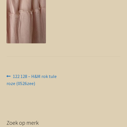
Contact en nieuwsbrief
uitvou
Bericht
Vorig
122 128 – H&M rok tule
bericht:
roze (0526zee)
navigatie
Zoek op merk