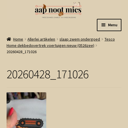
Ga
Ga
Menu
door
naar
naar
de
Welkom
Home
Allerlei artikelen
slaap zwem ondergoed
Tesco
navigatie
inhoud
Home dekbedovertrek voertuigen nieuw (0526zee)
20260428_171026
Gastenboek
Winkel
20260428_171026
Mijn account
Winkelmand
Linkjes
Subme