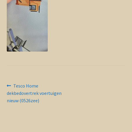
Contact en nieuwsbrief
uitvou
Bericht
Vorig
Tesco Home
bericht:
dekbedovertrek voertuigen
navigatie
nieuw (0526zee)