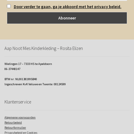
Door verder te gaan, ga je akkoord met het privacy beleid.
Aap Noot Mies Kinderkleding – Rosita Elizen
Wielingen 17 – 7333 HS te Apeldoorn
06-37448147
BTW nr: NL001381995B40
Ingeschreven KvK Veluwe en Twente: 08124599
Klantenservice
Algemene voorwaarden
Retourbeleid
Retourformulier
Privacybeleid en Cookies