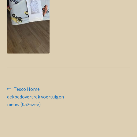
Contact en nieuwsbrief
uitvou
Bericht
Vorig
Tesco Home
bericht:
dekbedovertrek voertuigen
navigatie
nieuw (0526zee)