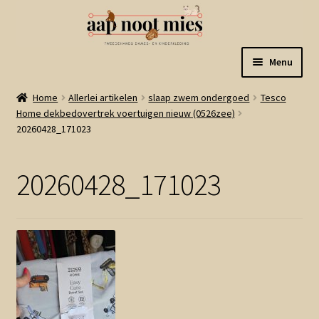
Ga
Ga
Menu
door
naar
naar
de
Welkom
Home
Allerlei artikelen
slaap zwem ondergoed
Tesco
navigatie
inhoud
Home dekbedovertrek voertuigen nieuw (0526zee)
20260428_171023
Gastenboek
Winkel
20260428_171023
Mijn account
Winkelmand
Linkjes
Subme