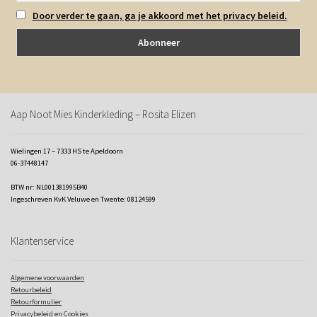
Door verder te gaan, ga je akkoord met het privacy beleid.
Aap Noot Mies Kinderkleding – Rosita Elizen
Wielingen 17 – 7333 HS te Apeldoorn
06-37448147
BTW nr: NL001381995B40
Ingeschreven KvK Veluwe en Twente: 08124599
Klantenservice
Algemene voorwaarden
Retourbeleid
Retourformulier
Privacybeleid en Cookies