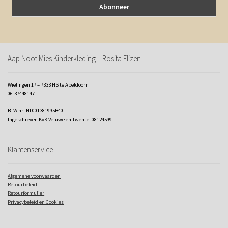
Aap Noot Mies Kinderkleding – Rosita Elizen
Wielingen 17 – 7333 HS te Apeldoorn
06-37448147
BTW nr: NL001381995B40
Ingeschreven KvK Veluwe en Twente: 08124599
Klantenservice
Algemene voorwaarden
Retourbeleid
Retourformulier
Privacybeleid en Cookies