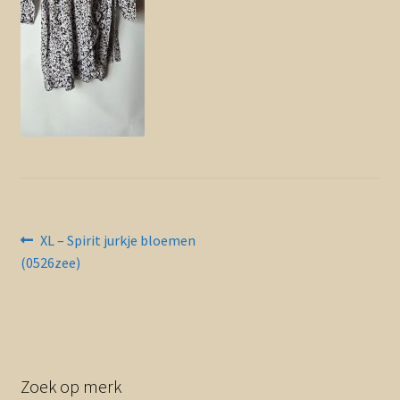
Contact en nieuwsbrief
uitvou
Bericht
Vorig
XL – Spirit jurkje bloemen
bericht:
(0526zee)
navigatie
Zoek op merk