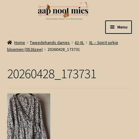
Ga
Ga
Menu
door
naar
naar
de
Welkom
Home
Tweedehands dames
42-XL
XL – Spirit jurkje
navigatie
inhoud
bloemen (0526zee)
20260428_173731
Gastenboek
20260428_173731
Winkel
Mijn account
Winkelmand
Linkjes
Subme