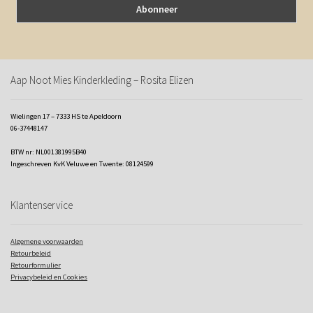
Aap Noot Mies Kinderkleding – Rosita Elizen
Wielingen 17 – 7333 HS te Apeldoorn
06-37448147
BTW nr: NL001381995B40
Ingeschreven KvK Veluwe en Twente: 08124599
Klantenservice
Algemene voorwaarden
Retourbeleid
Retourformulier
Privacybeleid en Cookies