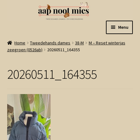
Ga
Ga
Menu
door
naar
naar
de
Welkom
Home
Tweedehands dames
38-M
M – Reset winterjas
navigatie
inhoud
zeegroen (0526ab)
20260511_164355
Gastenboek
20260511_164355
Winkel
Mijn account
Winkelmand
Linkjes
Subme