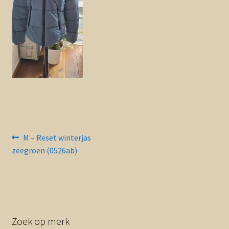
Contact en nieuwsbrief
uitvou
Bericht
Vorig
M – Reset winterjas
bericht:
zeegroen (0526ab)
navigatie
Zoek op merk