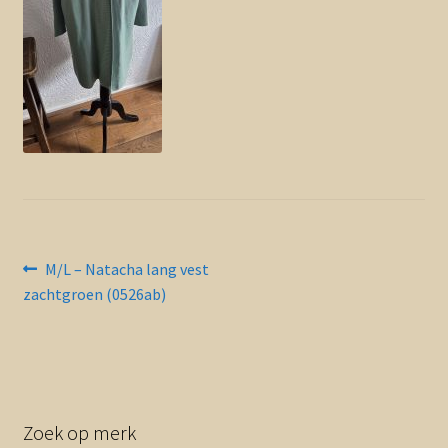
Contact en nieuwsbrief
uitvou
Bericht
Vorig
M/L – Natacha lang vest
bericht:
zachtgroen (0526ab)
navigatie
Zoek op merk