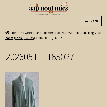
Ga
Ga
Menu
door
naar
naar
de
Welkom
Home
Tweedehands dames
38-M
M/L – Natacha lang vest
navigatie
inhoud
zachtgroen (0526ab)
20260511_165027
Gastenboek
20260511_165027
Winkel
Mijn account
Winkelmand
Linkjes
Subme