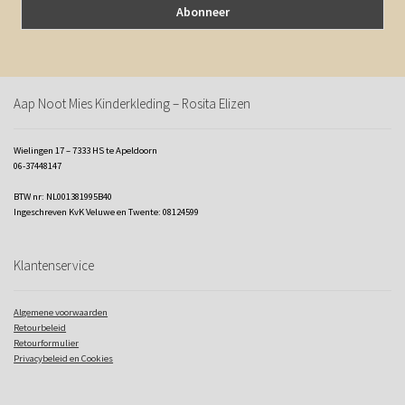
Aap Noot Mies Kinderkleding – Rosita Elizen
Wielingen 17 – 7333 HS te Apeldoorn
06-37448147
BTW nr: NL001381995B40
Ingeschreven KvK Veluwe en Twente: 08124599
Klantenservice
Algemene voorwaarden
Retourbeleid
Retourformulier
Privacybeleid en Cookies