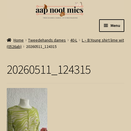
Ga
Ga
Menu
door
naar
naar
de
Welkom
Home
Tweedehands dames
40-L
L – B.Young shirt lime wit
navigatie
inhoud
(0526ab)
20260511_124315
Gastenboek
20260511_124315
Winkel
Mijn account
Winkelmand
Linkjes
Subme