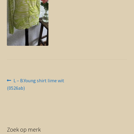
Contact en nieuwsbrief
uitvou
Bericht
Vorig
L – B.Young shirt lime wit
bericht:
(0526ab)
navigatie
Zoek op merk