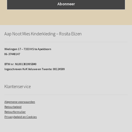
Aap Noot Mies Kinderkleding – Rosita Elizen
Wielingen 17 – 7333 HS te Apeldoorn
06-37448147
BTW nr: NL001381995B40
Ingeschreven KvK Veluwe en Twente: 08124599
Klantenservice
Algemene voorwaarden
Retourbeleid
Retourformulier
Privacybeleid en Cookies