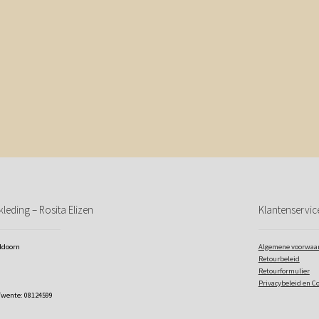
leding – Rosita Elizen
Klantenservic
eldoorn
Algemene voorwaa
Retourbeleid
Retourformulier
Privacybeleid en C
Twente: 08124599