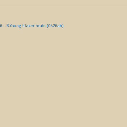
richt
orig
6 – B.Young blazer bruin (0526ab)
ericht:
vigatie