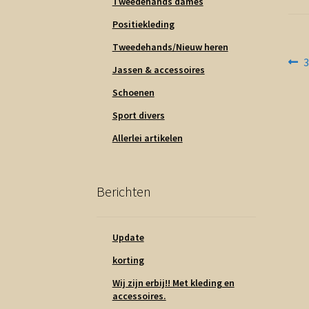
Tweedehands dames
Positiekleding
Tweedehands/Nieuw heren
Be
V
3
Jassen & accessoires
b
na
Schoenen
Sport divers
Allerlei artikelen
Berichten
Update
korting
Wij zijn erbij!! Met kleding en
accessoires.