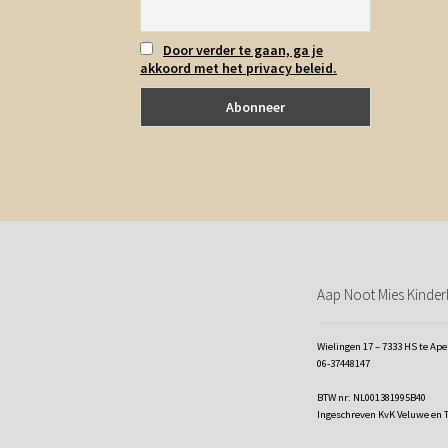
Door verder te gaan, ga je
akkoord met het privacy beleid.
Aap Noot Mies Kinderk
Wielingen 17 – 7333 HS te Ap
06-37448147
BTW nr: NL001381995B40
Ingeschreven KvK Veluwe en 