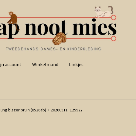
jn account
Winkelmand
Linkjes
oung blazer bruin (0526ab)
20260511_125527