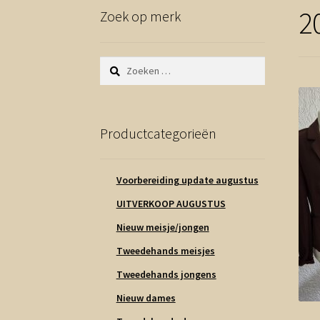
2
Zoek op merk
Zoeken
naar:
Productcategorieën
Voorbereiding update augustus
UITVERKOOP AUGUSTUS
Nieuw meisje/jongen
Tweedehands meisjes
Tweedehands jongens
Nieuw dames