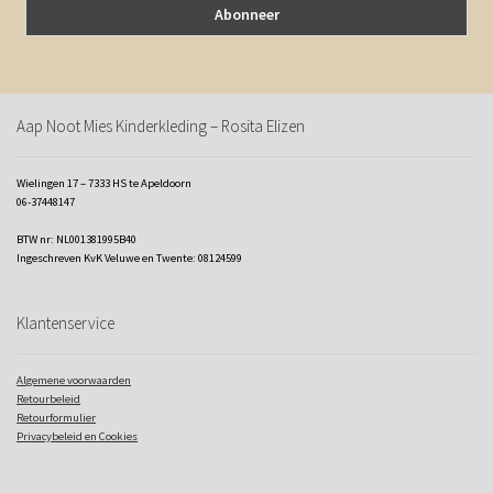
Aap Noot Mies Kinderkleding – Rosita Elizen
Wielingen 17 – 7333 HS te Apeldoorn
06-37448147
BTW nr: NL001381995B40
Ingeschreven KvK Veluwe en Twente: 08124599
Klantenservice
Algemene voorwaarden
Retourbeleid
Retourformulier
Privacybeleid en Cookies