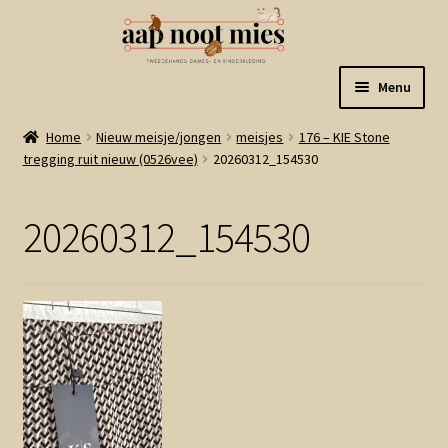
Ga
Ga
Menu
door
naar
naar
de
Welkom
Home
Nieuw meisje/jongen
meisjes
176 – KIE Stone
navigatie
inhoud
tregging ruit nieuw (0526vee)
20260312_154530
Gastenboek
20260312_154530
Winkel
Mijn account
Winkelmand
Linkjes
Subme