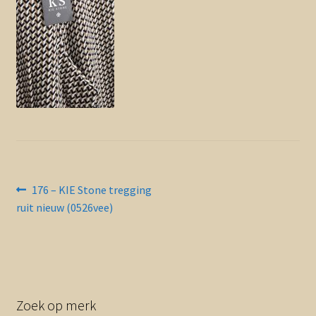
Contact en nieuwsbrief
uitvou
Bericht
Vorig
176 – KIE Stone tregging
bericht:
ruit nieuw (0526vee)
navigatie
Zoek op merk