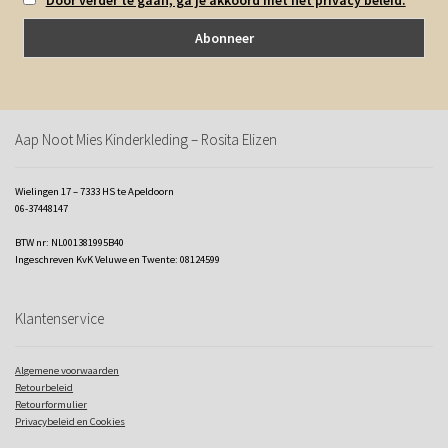
Aap Noot Mies Kinderkleding – Rosita Elizen
Wielingen 17 – 7333 HS te Apeldoorn
06-37448147
BTW nr: NL001381995B40
Ingeschreven KvK Veluwe en Twente: 08124599
Klantenservice
Algemene voorwaarden
Retourbeleid
Retourformulier
Privacybeleid en Cookies