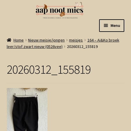
Ga
Ga
Menu
door
naar
naar
de
Welkom
Home
Nieuw meisje/jongen
meisjes
164 – Ai&Ko broek
navigatie
inhoud
leer/stof zwart nieuw (0526vee)
20260312_155819
Gastenboek
20260312_155819
Winkel
Mijn account
Winkelmand
Linkjes
Subme