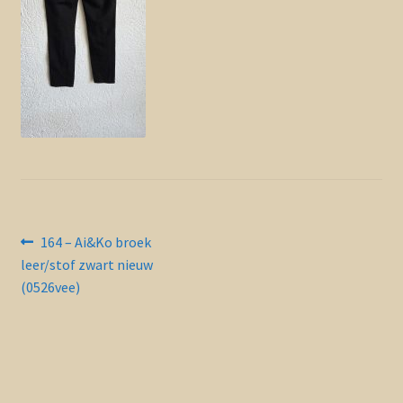
Contact en nieuwsbrief
uitvou
Bericht
Vorig
164 – Ai&Ko broek
bericht:
leer/stof zwart nieuw
navigatie
(0526vee)