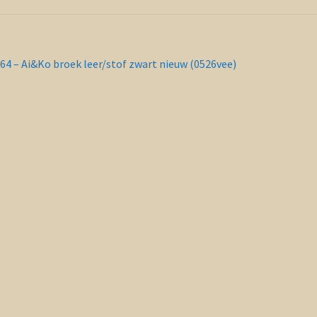
richt
orig
64 – Ai&Ko broek leer/stof zwart nieuw (0526vee)
ericht:
vigatie