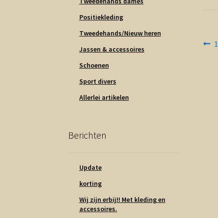
Tweedehands dames
Positiekleding
Tweedehands/Nieuw heren
Be
V
1
Jassen & accessoires
b
na
Schoenen
Sport divers
Allerlei artikelen
Berichten
Update
korting
Wij zijn erbij!! Met kleding en
accessoires.