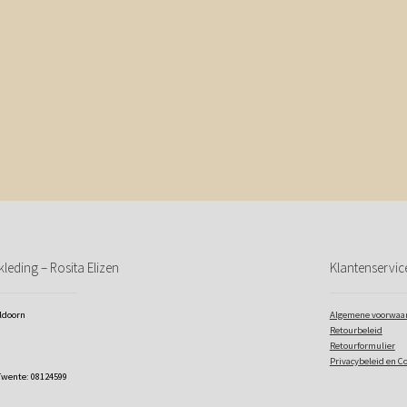
leding – Rosita Elizen
Klantenservic
eldoorn
Algemene voorwaa
Retourbeleid
Retourformulier
Privacybeleid en C
Twente: 08124599