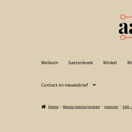
Ga
Ga
door
naar
Welkom
Gastenboek
Winkel
Mi
naar
de
navigatie
inhoud
Contact en nieuwsbrief
Home
Nieuw meisje/jongen
meisjes
164 –