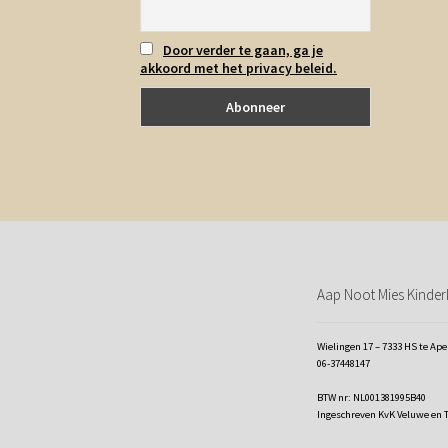
Door verder te gaan, ga je
akkoord met het privacy beleid.
Aap Noot Mies Kinderk
Wielingen 17 – 7333 HS te Ap
06-37448147
BTW nr: NL001381995B40
Ingeschreven KvK Veluwe en 