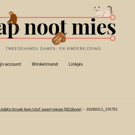
jn account
Winkelmand
Linkjes
 Ai&Ko broek leer/stof zwart nieuw (0526vee)
20260312_155751