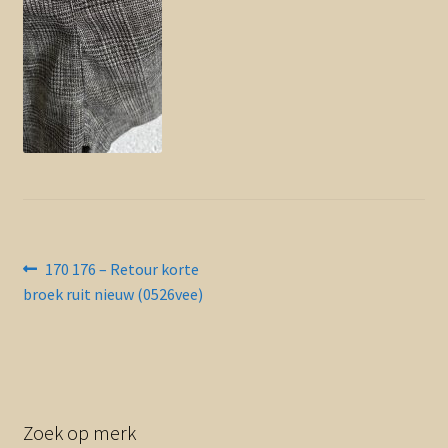
Contact en nieuwsbrief
uitvou
Bericht
Vorig
170 176 – Retour korte
bericht:
broek ruit nieuw (0526vee)
navigatie
Zoek op merk