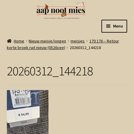
Ga
Ga
Menu
door
naar
naar
de
Welkom
Home
Nieuw meisje/jongen
meisjes
170 176 – Retour
navigatie
inhoud
korte broek ruit nieuw (0526vee)
20260312_144218
Gastenboek
20260312_144218
Winkel
Mijn account
Winkelmand
Linkjes
Subme