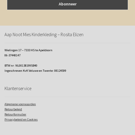
Aap Noot Mies Kinderkleding – Rosita Elizen
Wielingen 17 – 7333 HS te Apeldoorn
06-37448147
BTW nr: NL001381995B40
Ingeschreven KvK Veluwe en Twente: 08124599
Klantenservice
Algemene voorwaarden
Retourbeleid
Retourformulier
Privacybeleid en Cookies